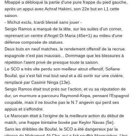
Mbappé a débloqué la partie d'une pure frappe du pied gauche,
après un appui avec Achraf Hakimi, son 22e but en L1 cette
saison.
- Michut exclu, Icardi blessé sans jouer -
Sergio Ramos a marqué de la tête, sur les suites d'un corner,
reprenant un centre d'Angel Di Maria (45e+1) au milieu d'une
défense composée de statues.
Deux buts en neuf matches, le rendement offensif de la recrue
espagnole n'est pas mauvais... Dommage que les blessures à
répétition l'aient privé de presque toute la saison.
Le SCO a très vite perdu son meilleur atout offensif, Sofiane
Boufal, qui s'est fait mal tout seul et a dû sortir sur une civière,
remplacé par Casimir Ninga (13e).
Sergio Ramos était tout près sur l'action, et vu sa réputation de
dur, un murmure a parcouru Raymond-Kopa, pensant l'Espagnol
coupable, mais il ne touche pas le N.7 angevin qui perd ses
appuis et s'effondre.
Le Marocain était à l'origine de la meilleure action du début de
match, une frappe lointaine boxée par Keylor Navas (5e).
Sans les dribbles de Boufal, le SCO a été dangereux par la
vitesse de Mohamed-Ali Cho, qui a fait souffrir Marquinhos. Une