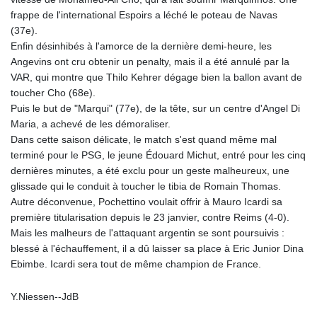
frappe de l'international Espoirs a léché le poteau de Navas
(37e).
Enfin désinhibés à l'amorce de la dernière demi-heure, les
Angevins ont cru obtenir un penalty, mais il a été annulé par la
VAR, qui montre que Thilo Kehrer dégage bien la ballon avant de
toucher Cho (68e).
Puis le but de "Marqui" (77e), de la tête, sur un centre d'Angel Di
Maria, a achevé de les démoraliser.
Dans cette saison délicate, le match s'est quand même mal
terminé pour le PSG, le jeune Édouard Michut, entré pour les cinq
dernières minutes, a été exclu pour un geste malheureux, une
glissade qui le conduit à toucher le tibia de Romain Thomas.
Autre déconvenue, Pochettino voulait offrir à Mauro Icardi sa
première titularisation depuis le 23 janvier, contre Reims (4-0).
Mais les malheurs de l'attaquant argentin se sont poursuivis :
blessé à l'échauffement, il a dû laisser sa place à Eric Junior Dina
Ebimbe. Icardi sera tout de même champion de France.
Y.Niessen--JdB