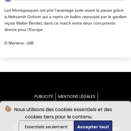
Les Monégasques ont pris l'avantage juste avant la pause grâce
à Aleksandr Golovin qui a repris un ballon repoussé par le gardien
niçois Walter Benitez dans ce match entre deux concurrents
directs pour l'Europe.
D.Mertens--JdB
PUBLICITÉ
MENTIONS LÉGALES
CONDITION D'UTILISATION
Nous utilisons des cookies essentiels et des
POLITIQUE DE CONFIDENTIALITÉ
cookies tiers pour le contenu.
Essentiels seulement
Accepter tout
© Journal De Bruxelles - 2026 - Tous droits réservés