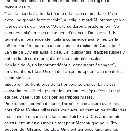
une menace élevée de bombardements dans la région de
Mykolaïv (sud).
"Tout le monde s'attendait à une offensive comme le 24 février
avec une grande force terrible", a indiqué mardi M. Arestovytch à
la télévision ukrainienne. "Or, elle se déroule prudemment. Ce
sont des unités russes qui tentent d'avancer. Dans le sud, ils
tentent de nous encercler, cela a commencé avant-hier. De la
même manière, par des unités dans la direction de Gouliaïpolé".
La ville de Lviv est aussi ciblée. De "puissantes" frappes russes y
ont fait lundi sept morts, d'après les autorités locales.
Non loin de là, un important dépôt d'"armements étrangers",
provenant des Etats-Unis et de l'Union européenne, a été détruit,
selon Moscou.
Située loin du front, près de la frontière polonaise, Lviv s'est
convertie en cité-refuge pour les personnes déplacées et avait
été peu visée jusqu'alors par les frappes russes.
Pour la seule journée de lundi, l'armée russe assure avoir mis
hors d'état 16 sites militaires ukrainiens, abritant en particulier des
munitions et des missiles tactiques Totchka-U. Ces armements
constituent un enjeu majeur, tant pour Moscou que pour Kiev.
Soutien de l'Ukraine, les Etats-Unis ont annoncé lundi que les