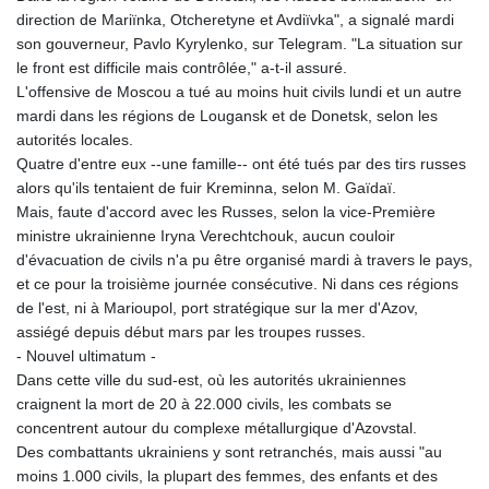
direction de Mariïnka, Otcheretyne et Avdiïvka", a signalé mardi
son gouverneur, Pavlo Kyrylenko, sur Telegram. "La situation sur
le front est difficile mais contrôlée," a-t-il assuré.
L'offensive de Moscou a tué au moins huit civils lundi et un autre
mardi dans les régions de Lougansk et de Donetsk, selon les
autorités locales.
Quatre d'entre eux --une famille-- ont été tués par des tirs russes
alors qu'ils tentaient de fuir Kreminna, selon M. Gaïdaï.
Mais, faute d'accord avec les Russes, selon la vice-Première
ministre ukrainienne Iryna Verechtchouk, aucun couloir
d'évacuation de civils n'a pu être organisé mardi à travers le pays,
et ce pour la troisième journée consécutive. Ni dans ces régions
de l'est, ni à Marioupol, port stratégique sur la mer d'Azov,
assiégé depuis début mars par les troupes russes.
- Nouvel ultimatum -
Dans cette ville du sud-est, où les autorités ukrainiennes
craignent la mort de 20 à 22.000 civils, les combats se
concentrent autour du complexe métallurgique d'Azovstal.
Des combattants ukrainiens y sont retranchés, mais aussi "au
moins 1.000 civils, la plupart des femmes, des enfants et des