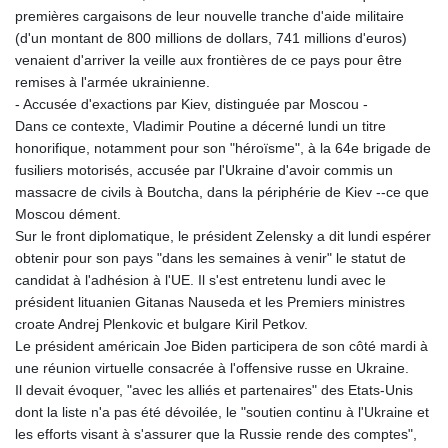
premières cargaisons de leur nouvelle tranche d'aide militaire
(d'un montant de 800 millions de dollars, 741 millions d'euros)
venaient d'arriver la veille aux frontières de ce pays pour être
remises à l'armée ukrainienne.
- Accusée d'exactions par Kiev, distinguée par Moscou -
Dans ce contexte, Vladimir Poutine a décerné lundi un titre
honorifique, notamment pour son "héroïsme", à la 64e brigade de
fusiliers motorisés, accusée par l'Ukraine d'avoir commis un
massacre de civils à Boutcha, dans la périphérie de Kiev --ce que
Moscou dément.
Sur le front diplomatique, le président Zelensky a dit lundi espérer
obtenir pour son pays "dans les semaines à venir" le statut de
candidat à l'adhésion à l'UE. Il s'est entretenu lundi avec le
président lituanien Gitanas Nauseda et les Premiers ministres
croate Andrej Plenkovic et bulgare Kiril Petkov.
Le président américain Joe Biden participera de son côté mardi à
une réunion virtuelle consacrée à l'offensive russe en Ukraine.
Il devait évoquer, "avec les alliés et partenaires" des Etats-Unis
dont la liste n'a pas été dévoilée, le "soutien continu à l'Ukraine et
les efforts visant à s'assurer que la Russie rende des comptes",