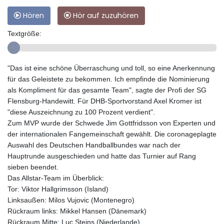
Hören
Hör auf zuzuhören
Textgröße:
"Das ist eine schöne Überraschung und toll, so eine Anerkennung
für das Geleistete zu bekommen. Ich empfinde die Nominierung
als Kompliment für das gesamte Team", sagte der Profi der SG
Flensburg-Handewitt. Für DHB-Sportvorstand Axel Kromer ist
"diese Auszeichnung zu 100 Prozent verdient".
Zum MVP wurde der Schwede Jim Gottfridsson von Experten und
der internationalen Fangemeinschaft gewählt. Die coronageplagte
Auswahl des Deutschen Handballbundes war nach der
Hauptrunde ausgeschieden und hatte das Turnier auf Rang
sieben beendet.
Das Allstar-Team im Überblick:
Tor: Viktor Hallgrimsson (Island)
Linksaußen: Milos Vujovic (Montenegro)
Rückraum links: Mikkel Hansen (Dänemark)
Rückraum Mitte: Luc Steins (Niederlande)