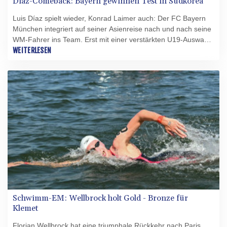
Díaz-Comeback: Bayern gewinnen Test in Südkorea
Luis Díaz spielt wieder, Konrad Laimer auch: Der FC Bayern
München integriert auf seiner Asienreise nach und nach seine
WM-Fahrer ins Team. Erst mit einer verstärkten U19-Auswahl,
dann aber doch noch mit den deutschen Nationalspielern und
WEITERLESEN
weiteren Rückkehrern gewann der Double-Gewinner am
Dienstag in Südkorea beim Jeju SK FC mit 2:1 (2:1).
Schwimm-EM: Wellbrock holt Gold - Bronze für
Klemet
Florian Wellbrock hat eine triumphale Rückkehr nach Paris