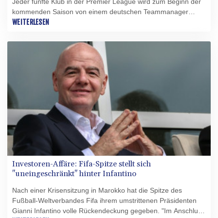
Jeder fünfte Klub in der Premier League wird zum Beginn der
kommenden Saison von einem deutschen Teammanager
geführt. Das ist ebenso Rekord wie der Fakt, dass neun der 20
WEITERLESEN
Vereine in der Sommerpause auf ihrer Schlüsselposition
gewechselt haben. Die bisherige Bestmarke in Englands
höchster Fußball-Spielklasse stammte aus der Saison
2016/17, als acht Klubs wechselten - unter anderem begann
damals die Ära von Pep Guardiola bei Manchester City, die
nun endete.
Investoren-Affäre: Fifa-Spitze stellt sich
"uneingeschränkt" hinter Infantino
Nach einer Krisensitzung in Marokko hat die Spitze des
Fußball-Weltverbandes Fifa ihrem umstrittenen Präsidenten
Gianni Infantino volle Rückendeckung gegeben. "Im Anschluss