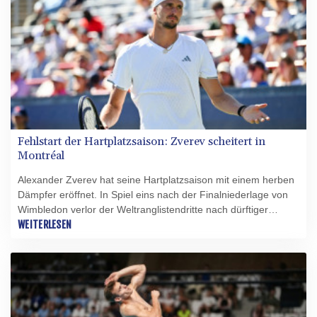
Fehlstart der Hartplatzsaison: Zverev scheitert in
Montréal
Alexander Zverev hat seine Hartplatzsaison mit einem herben
Dämpfer eröffnet. In Spiel eins nach der Finalniederlage von
Wimbledon verlor der Weltranglistendritte nach dürftiger
Leistung mit 7:6 (7:3), 2:6, 4:6 gegen den Niederländer Tallon
WEITERLESEN
Griekspoor. Damit ist das ATP-Masters in Montréal für den 29-
Jährigen schon wieder beendet.