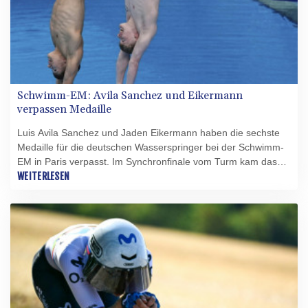
Schwimm-EM: Avila Sanchez und Eikermann
verpassen Medaille
Luis Avila Sanchez und Jaden Eikermann haben die sechste
Medaille für die deutschen Wasserspringer bei der Schwimm-
EM in Paris verpasst. Im Synchronfinale vom Turm kam das
Duo aus Berlin und Aachen am Dienstag im Centre Aquatique
WEITERLESEN
Olympique am Stade de France auf 392,43 Punkte und Platz
fünf. Zu Bronze fehlten den WM-Sechsten knapp 14 Zähler.
Der 20-jährige Avila Sanchez hatte am Sonntag mit seiner
Vereinskollegin Lena Hentschel im Mixed-Synchronspringen
vom 3-m-Brett Bronze gewonnen.