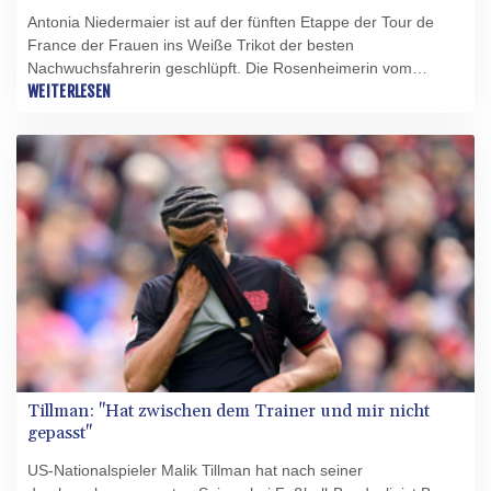
Antonia Niedermaier ist auf der fünften Etappe der Tour de
France der Frauen ins Weiße Trikot der besten
Nachwuchsfahrerin geschlüpft. Die Rosenheimerin vom
deutschen Team Canyon/SRAM kam am Mittwoch nach 140
WEITERLESEN
km zwischen Macon und Belleville-en-Beaujolais als Sechste
ins Ziel. Den Etappensieg sicherte sich die niederländische
Topfavoritin Demi Vollering (FDJ-Suez) vor der
Gesamtführenden Schweizerin Marlen Reusser (Movistar) und
Antonia Niedermaiers Teamkollegin Kasia Niewiadoma aus
Polen.
Tillman: "Hat zwischen dem Trainer und mir nicht
gepasst"
US-Nationalspieler Malik Tillman hat nach seiner