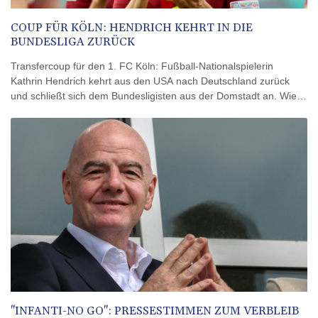
COUP FÜR KÖLN: HENDRICH KEHRT IN DIE
BUNDESLIGA ZURÜCK
Transfercoup für den 1. FC Köln: Fußball-Nationalspielerin
Kathrin Hendrich kehrt aus den USA nach Deutschland zurück
und schließt sich dem Bundesligisten aus der Domstadt an. Wie
die Kölnerinnen am Donnerstag mitteilten, unterschrieb die 34
Jahre alte Innenverteidigerin einen Vertrag bis Sommer 2028.
Zuletzt hatte Hendrich für die Chicago Stars in der NWSL gespielt.
"INFANTI-NO GO": PRESSESTIMMEN ZUM VERBLEIB