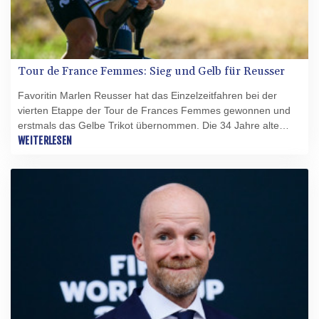
Tour de France Femmes: Sieg und Gelb für Reusser
Favoritin Marlen Reusser hat das Einzelzeitfahren bei der
vierten Etappe der Tour de Frances Femmes gewonnen und
erstmals das Gelbe Trikot übernommen. Die 34 Jahre alte
Schweizerin vom Movistar Team, amtierende Weltmeisterin im
WEITERLESEN
Einzelzeitfahren, führt das Gesamtklassenment nach ihrem
Sieg auf welligen 21 Kilometern von Gevrey-Chambertain nach
Dijon nun vor der Niederländerin Demi Vollering (+0:14
Minuten/FDJ United-Suez) und Cédrine Kerbaol (+0:54/EF
Education-Oatly) aus Frankreich an.