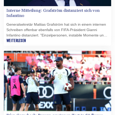
Interne Mitteilung: Grafström distanziert sich von
Infantino
Generalsekretär Mattias Grafström hat sich in einem internen
Schreiben offenbar ebenfalls von FIFA-Präsident Gianni
Infantino distanziert. "Einzelpersonen, instabile Momente und
unglückliche Vorfälle kommen und gehen", schrieb Grafström
WEITERLESEN
in einer unter anderem vom Athletic und Sky Sports zitierten
Mail an Mitarbeiter des Weltverbandes: "Die Institution, ihre
Mission und ihre Verantwortung gegenüber dem Weltfußball
bestehen fort, und deshalb sollten wir stets unsere
Professionalität, unseren Sinn für die richtigen Perspektiven
und unsere Gelassenheit bewahren."