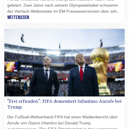
gefeiert. Zwei Jahre nach seinem Olympiadebakel schwamm
der Vierfach-Weltmeister im EM-Freiwasserrennen über zehn
Kilometer zu Gold. Der Olympiazweite Oliver Klemet gewann
WEITERLESEN
Bronze hinter dem Ungarn David Betlehem.
"Frei erfunden": FIFA dementiert Infantino-Anrufe bei
Trump
Der Fußball-Weltverband FIFA hat einen Medienbericht über
Anrufe von Gianni Infantino bei Donald Trump