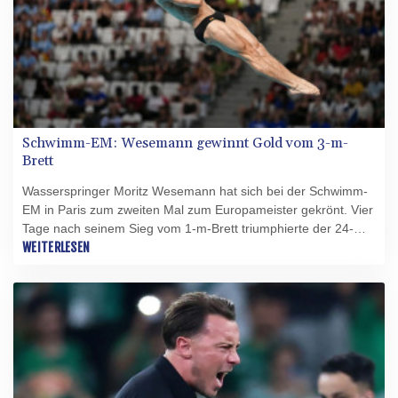
Schwimm-EM: Wesemann gewinnt Gold vom 3-m-
Brett
Wasserspringer Moritz Wesemann hat sich bei der Schwimm-
EM in Paris zum zweiten Mal zum Europameister gekrönt. Vier
Tage nach seinem Sieg vom 1-m-Brett triumphierte der 24-
Jährige auch im Finale vom 3-m-Brett. Mit 506,80 Punkten ließ
WEITERLESEN
der Sportsoldat aus Halle/Saale den Franzosen Jules Boyer
(484,60) und den Briten Jordan Houlden (474,90) hinter sich
und wiederholte seinen EM-Erfolg von 2023.