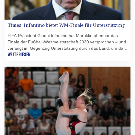
Times: Infantino bietet WM-Finale für Unterstützung
FIFA-Präsident Gianni Infantino hat Marokko offenbar das
Finale der Fußball-Weltmeisterschaft 2030 versprochen – und
verlangt im Gegenzug Unterstützung durch das Land, um das
Blatt im Machtkampf an der Spitze des Weltverbandes noch
WEITERLESEN
einmal zu wenden und international wieder Rückhalt zu
gewinnen. Dies berichtete die Times unter Berufung auf eine
anonyme Quelle.