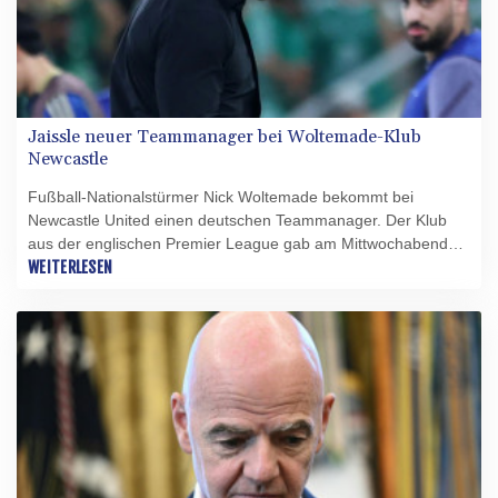
Jaissle neuer Teammanager bei Woltemade-Klub
Newcastle
Fußball-Nationalstürmer Nick Woltemade bekommt bei
Newcastle United einen deutschen Teammanager. Der Klub
aus der englischen Premier League gab am Mittwochabend
die lange erwartete Verpflichtung von Matthias Jaissle
WEITERLESEN
bekannt. Zur Vertragsdauer machten die Magpies keine
Angabe. Der 38-Jährige tritt die Nachfolge von Eddie Howe an.