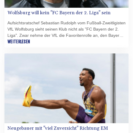
Wolfsburg will kein "FC Bayern der 2. Liga" sein
Aufsichtsratschef Sebastian Rudolph vom Fußball-Zweitligisten
VfL Wolfsburg sieht seinen Klub nicht als "FC Bayern der 2.
Liga". Zwar nehme der VfL die Favoritenrolle an, den Bayern-
Vergleich wolle er jedoch nicht mittragen. "Der FC Bayern steht
WEITERLESEN
für Erfolg, harte Arbeit und höchste Ansprüche. Von den
Vergleichen halte ich aber nichts, weil sie für jeden bequem
sind, die uns in die Favoritenrolle schieben", sagte Rudolph
der Sport Bild.
Neugebauer mit "viel Zuversicht" Richtung EM