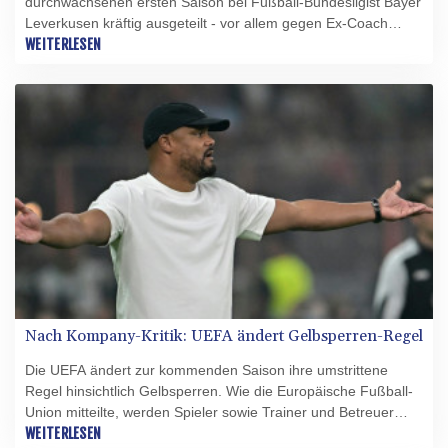
durchwachsenen ersten Saison bei Fußball-Bundesligist Bayer
Leverkusen kräftig ausgeteilt - vor allem gegen Ex-Coach
Kasper Hjulmand. "Ich bin wohl nicht richtig angekommen. In
WEITERLESEN
der Mannschaft habe ich mich wohlgefühlt. Aber man kann
inzwischen offen sagen, dass es zwischen dem Trainer und
mir nicht richtig gepasst hat", sagte Tillman im Interview mit
dem Kölner Stadt-Anzeiger und der Kölnischen Rundschau
(Donnerstagsausgaben). Der "Spaß" habe ihm "gefehlt",
ergänzte Tillman.
Nach Kompany-Kritik: UEFA ändert Gelbsperren-Regel
Die UEFA ändert zur kommenden Saison ihre umstrittene
Regel hinsichtlich Gelbsperren. Wie die Europäische Fußball-
Union mitteilte, werden Spieler sowie Trainer und Betreuer
zukünftig erst nach einer vierten Verwarnung im laufenden
WEITERLESEN