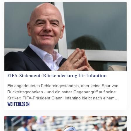
uneingeschränkte Unterstützung für Fifa-Präsident Gianni
Infantino", hieß es am späten Mittwochabend in einer
Erklärung. Zugleich wurden in der den Weltfußball in Atem
haltenden Investoren-Affäre "Fehler" eingestanden.
FIFA-Statement: Rückendeckung für Infantino
Ein angedeutetes Fehlereingeständnis, aber keine Spur von
Rücktrittsgedanken - und ein satter Gegenangriff auf seine
Kritiker: FIFA-Präsident Gianni Infantino bleibt nach einem
Krisentreffen im Amt. Wie der Fußball-Weltverband am späten
WEITERLESEN
Mittwochabend mitteilte, habe der 56-jährige Schweizer bei
der Zusammenkunft mit ranghohen Funktionären im FIFA-
Büro für Afrika klare Rückendeckung erfahren.