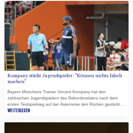
gestanden hatte, kann seinen Titel damit nicht wie erhofft
verteidigen.
Kompany stärkt Jugendspieler: "Können nichts falsch
machen"
Bayern Münchens Trainer Vincent Kompany hat den
zahlreichen Jugendspielern des Rekordmeisters nach dem
ersten Testspielsieg auf der Asienreise den Rücken gestärkt.
"Es ist wichtig, den Jungs zu helfen und sie auch mal zu
WEITERLESEN
fordern. Sie können für mich nichts falsch machen. Es ist ein
Lernmoment für sie", sagte der Belgier nach dem 2:1 (2:1)
beim Jeju SK FC.