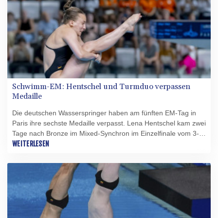
Schwimm-EM: Hentschel und Turmduo verpassen
Medaille
Die deutschen Wasserspringer haben am fünften EM-Tag in
Paris ihre sechste Medaille verpasst. Lena Hentschel kam zwei
Tage nach Bronze im Mixed-Synchron im Einzelfinale vom 3-
m-Brett im Centre Aquatique Olympique am Stade de France
WEITERLESEN
nicht über den fünften Platz mit 297,65 Punkten hinaus, knapp
15 Zähler fehlten der Berlinerin zum Podest. Die Dresdnerin
Jette Müller sprang auf Rang sechs (287,00). Den Titel
gewann die italienische 1-m-Europameisterin Chiara Pellacani
(358,05) vor der Britin Yasmin Harper (318,70) und der Russin
Nadeschda Trifonowa (312,40).