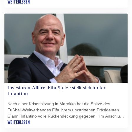
an ein Treffen in Rabat bekräftigten der Fifa-Generalsekretär
WEITERLESEN
und die anwesenden Mitglieder der Fifa-Geschäftsleitung ihre
uneingeschränkte Unterstützung für Fifa-Präsident Gianni
Infantino", hieß es am späten Mittwochabend in einer
Erklärung. Zugleich wurden in der den Weltfußball in Atem
haltenden Investoren-Affäre "Fehler" eingestanden.
Investoren-Affäre: Fifa-Spitze stellt sich hinter
Infantino
Nach einer Krisensitzung in Marokko hat die Spitze des
Fußball-Weltverbandes Fifa ihrem umstrittenen Präsidenten
Gianni Infantino volle Rückendeckung gegeben. "Im Anschluss
an ein Treffen in Rabat bekräftigten der Fifa-Generalsekretär
WEITERLESEN
und die anwesenden Mitglieder der Fifa-Geschäftsleitung ihre