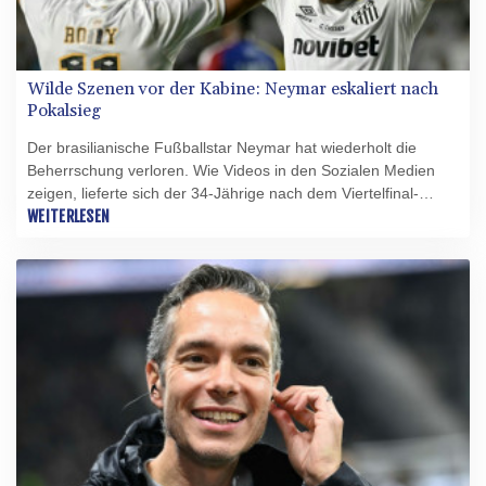
Wilde Szenen vor der Kabine: Neymar eskaliert nach
Pokalsieg
Der brasilianische Fußballstar Neymar hat wiederholt die
Beherrschung verloren. Wie Videos in den Sozialen Medien
zeigen, lieferte sich der 34-Jährige nach dem Viertelfinal-
Einzug im brasilianischen Pokal mit seinem Klub Santos FC
WEITERLESEN
am Dienstag beim Club do Remo (1:0) vor der Teamkabine
einen verbalen Schlagabtausch mit der gegnerischen
Klubführung und verhöhnte diese anschließend, indem er
provokant tanzte, die Muskeln spielen ließ und sogar die
Zunge rausstreckte.