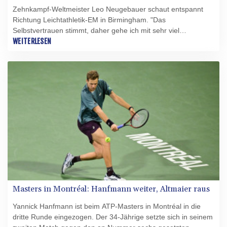
Zehnkampf-Weltmeister Leo Neugebauer schaut entspannt
Richtung Leichtathletik-EM in Birmingham. "Das
Selbstvertrauen stimmt, daher gehe ich mit sehr viel
Zuversicht in die EM", sagte der 26-Jährige im Interview mit
WEITERLESEN
der Sport Bild.
Masters in Montréal: Hanfmann weiter, Altmaier raus
Yannick Hanfmann ist beim ATP-Masters in Montréal in die
dritte Runde eingezogen. Der 34-Jährige setzte sich in seinem