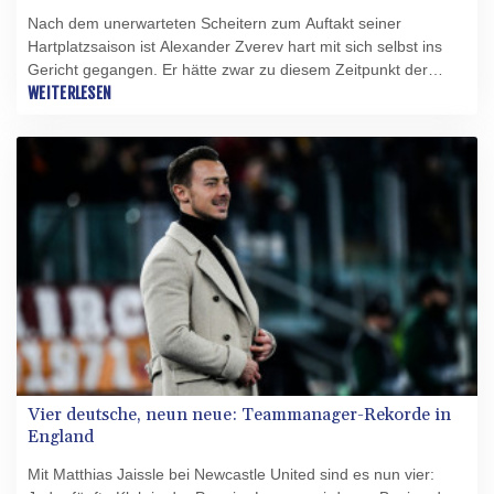
Nach dem unerwarteten Scheitern zum Auftakt seiner
Hartplatzsaison ist Alexander Zverev hart mit sich selbst ins
Gericht gegangen. Er hätte zwar zu diesem Zeitpunkt der
Vorbereitung auf die US-Open (ab 30. August) noch keine
WEITERLESEN
wirklich gute Leistung erwartet, sagte der 29-Jährige nach der
Dreisatz-Niederlage in Montréal gegen den Niederländer
Tallon Griekspoor, "ich hatte aber auch nicht erwartet, so
schlecht zu spielen, um ehrlich zu sein."
Vier deutsche, neun neue: Teammanager-Rekorde in
England
Mit Matthias Jaissle bei Newcastle United sind es nun vier: