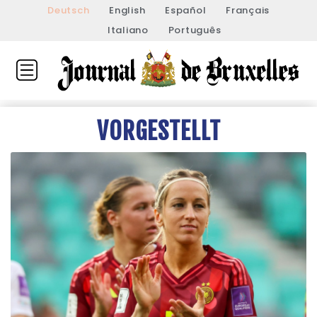
Deutsch
English
Español
Français
Italiano
Português
VORGESTELLT