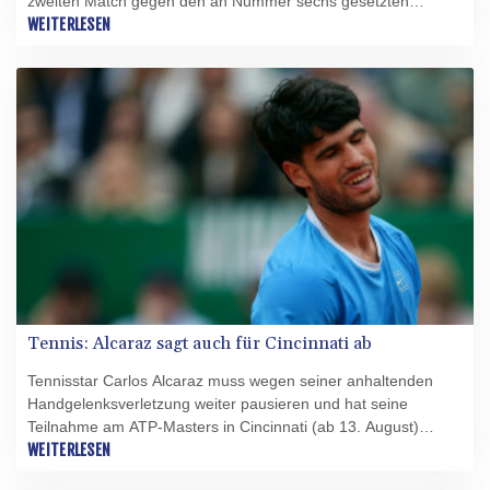
zweiten Match gegen den an Nummer sechs gesetzten
italienischen French-Open-Finalisten Flavio Cobolli mit 7:6
WEITERLESEN
(7:5), 7:6 (7:2) durch. Hanfmann verwandelte nach 02:09
Stunden seinen vierten Matchball und trifft nun auf Nuno
Borges (Portugal) oder Tomás Martín Etcheverry
(Argentinien/Nr. 26).
Tennis: Alcaraz sagt auch für Cincinnati ab
Tennisstar Carlos Alcaraz muss wegen seiner anhaltenden
Handgelenksverletzung weiter pausieren und hat seine
Teilnahme am ATP-Masters in Cincinnati (ab 13. August)
abgesagt. Das teilten die Turnierveranstalter mit. Der
WEITERLESEN
Weltranglistenzweite aus Spanien, der auf der Meldeliste