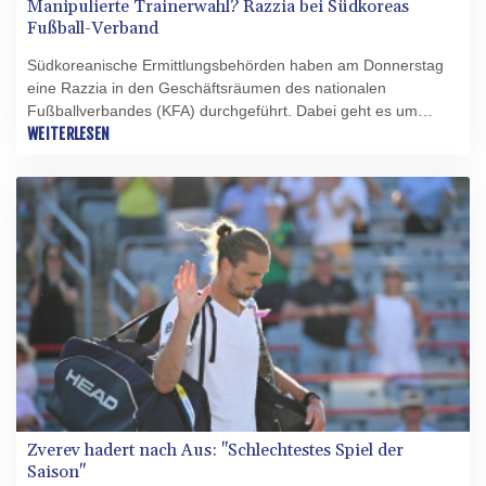
Manipulierte Trainerwahl? Razzia bei Südkoreas
Fußball-Verband
Südkoreanische Ermittlungsbehörden haben am Donnerstag
eine Razzia in den Geschäftsräumen des nationalen
Fußballverbandes (KFA) durchgeführt. Dabei geht es um
mögliche Manipulationen rund um die Ernennung des
WEITERLESEN
ehemaligen Nationaltrainers Hong Myung-bo, der mit dem
Team bei der Weltmeisterschaft 2026 in der Vorrunde
gescheitert war.
Zverev hadert nach Aus: "Schlechtestes Spiel der
Saison"