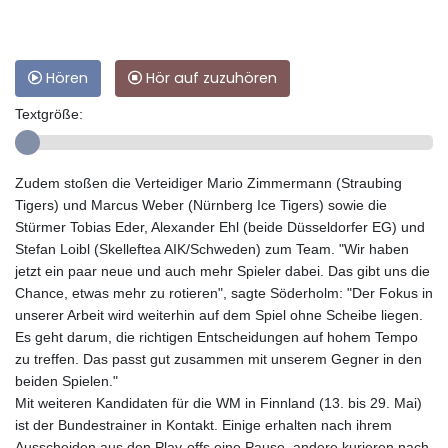
Hören
Hör auf zuzuhören
Textgröße:
Zudem stoßen die Verteidiger Mario Zimmermann (Straubing
Tigers) und Marcus Weber (Nürnberg Ice Tigers) sowie die
Stürmer Tobias Eder, Alexander Ehl (beide Düsseldorfer EG) und
Stefan Loibl (Skelleftea AIK/Schweden) zum Team. "Wir haben
jetzt ein paar neue und auch mehr Spieler dabei. Das gibt uns die
Chance, etwas mehr zu rotieren", sagte Söderholm: "Der Fokus in
unserer Arbeit wird weiterhin auf dem Spiel ohne Scheibe liegen.
Es geht darum, die richtigen Entscheidungen auf hohem Tempo
zu treffen. Das passt gut zusammen mit unserem Gegner in den
beiden Spielen."
Mit weiteren Kandidaten für die WM in Finnland (13. bis 29. Mai)
ist der Bundestrainer in Kontakt. Einige erhalten nach ihrem
Ausscheiden aus den Play-offs eine Pause, andere kurieren nach