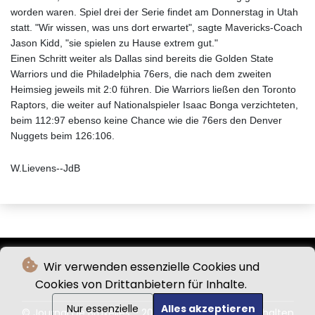
worden waren. Spiel drei der Serie findet am Donnerstag in Utah
statt. "Wir wissen, was uns dort erwartet", sagte Mavericks-Coach
Jason Kidd, "sie spielen zu Hause extrem gut."
Einen Schritt weiter als Dallas sind bereits die Golden State
Warriors und die Philadelphia 76ers, die nach dem zweiten
Heimsieg jeweils mit 2:0 führen. Die Warriors ließen den Toronto
Raptors, die weiter auf Nationalspieler Isaac Bonga verzichteten,
beim 112:97 ebenso keine Chance wie die 76ers den Denver
Nuggets beim 126:106.
W.Lievens--JdB
Wir verwenden essenzielle Cookies und
Cookies von Drittanbietern für Inhalte.
Nur essenzielle
Alles akzeptieren
© Journal De Bruxelles - 2026 - Alle Rechte vorbehalten