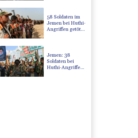
58 Soldaten im
Jemen bei Huthi-
Angriffen getötet
- Regierung
kündigt
Vergeltung an
Jemen: 38
Soldaten bei
Huthi-Angriffen
getötet -
Regierung
kündigt
Vergeltung an