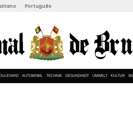
taliano
Português
OULEVARD
AUTOMOBIL
TECHNIK
GESUNDHEIT
UMWELT
KULTUR
B