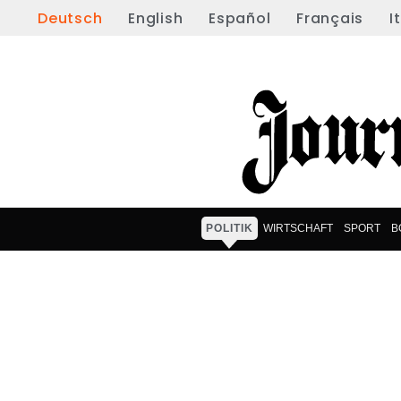
Deutsch
English
Español
Français
I
POLITIK
WIRTSCHAFT
SPORT
B