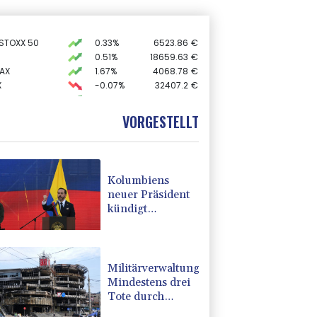
 STOXX 50
0.33%
6523.86
€
0.51%
18659.63
€
AX
1.67%
4068.78
€
X
-0.07%
32407.2
€
0.68%
26319.45
€
preis
2.28%
4399.7
$
VORGESTELLT
USD
0.32%
1.1562
$
Kolumbiens
neuer Präsident
kündigt
"unermüdlichen"
Kampf gegen
Drogengewalt an
Militärverwaltung:
Mindestens drei
Tote durch
russische