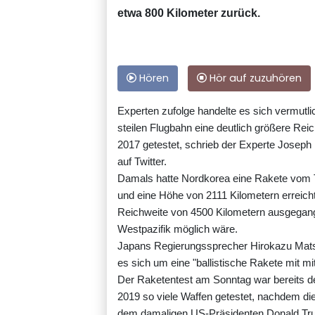
etwa 800 Kilometer zurück.
Hören
Hör auf zuzuhören
Experten zufolge handelte es sich vermutlic
steilen Flugbahn eine deutlich größere Rei
2017 getestet, schrieb der Experte Joseph 
auf Twitter.
Damals hatte Nordkorea eine Rakete vom T
und eine Höhe von 2111 Kilometern erreic
Reichweite von 4500 Kilometern ausgegang
Westpazifik möglich wäre.
Japans Regierungssprecher Hirokazu Mats
es sich um eine "ballistische Rakete mit mi
Der Raketentest am Sonntag war bereits de
2019 so viele Waffen getestet, nachdem 
dem damaligen US-Präsidenten Donald Tru