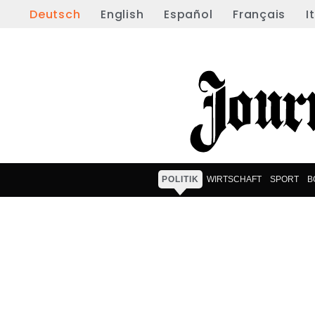
Deutsch
English
Español
Français
I
POLITIK
WIRTSCHAFT
SPORT
B