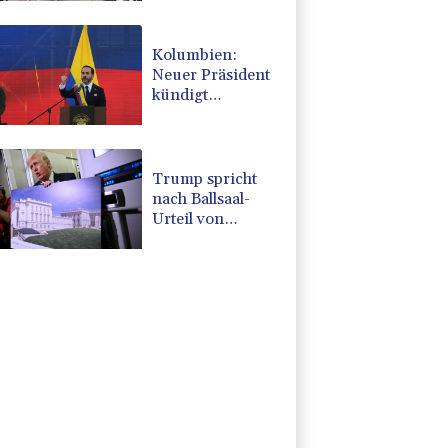
Angriffe in
Region Kiew
Kolumbien:
Neuer Präsident
kündigt
"unermüdlichen"
Kampf gegen
Drogengewalt an
Trump spricht
nach Ballsaal-
Urteil von
"nationaler
Schande"