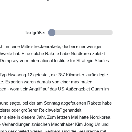
Textgröße:
h um eine Mittelstreckenrakete, die bei einer weniger
chweite hat. Eine solche Rakete habe Nordkorea zuletzt
Dempsey vom International Institute for Strategic Studies
yp Hwasong-12 getestet, die 787 Kilometer zurücklegte
hte. Experten waren damals von einer maximalen
en - womit ein Angriff auf das US-Außengebiet Guam im
uno sagte, bei der am Sonntag abgefeuerten Rakete habe
ttlerer oder größerer Reichweite" gehandelt.
r siebte in diesem Jahr. Zum letzten Mal hatte Nordkorea
die Verhandlungen zwischen Machthaber Kim Jong Un und
mp gescheitert waren. Seitdem sind die Gespräche mit