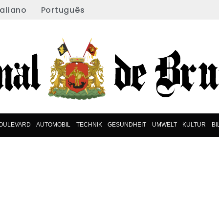
taliano
Português
OULEVARD
AUTOMOBIL
TECHNIK
GESUNDHEIT
UMWELT
KULTUR
B