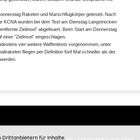
Donnerstag Raketen und Marschflugkörper getestet. Nach
tur KCNA wurden bei dem Test am Dienstag Langstrecken-
entfernte Zielinsel" abgefeuert. Beim Start am Donnerstag
 einer "Zielinsel" eingeschlagen.
ndestens vier weitere Waffentests vorgenommen, unter
raketen fliegen per Definition fünf Mal schneller als der
 werden.
Drittanbietern für Inhalte.
© Journal De Bruxelles - 2026 - Alle Rechte vorbehalten