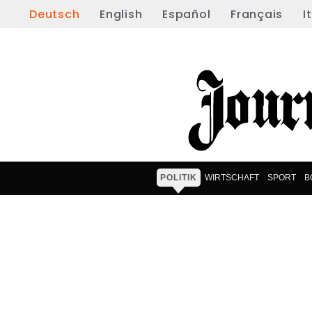
Deutsch
English
Español
Français
I
POLITIK
WIRTSCHAFT
SPORT
B