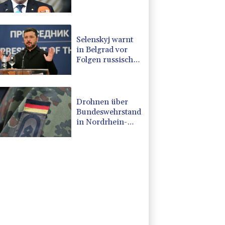
Rumänien und
Bulgarien nahe
Gaspipeline
Selenskyj warnt
in Belgrad vor
Folgen russischer
Angriffe für den
Winter
Drohnen über
Bundeswehrstandort
in Nordrhein-
Westfalen
gesichtet