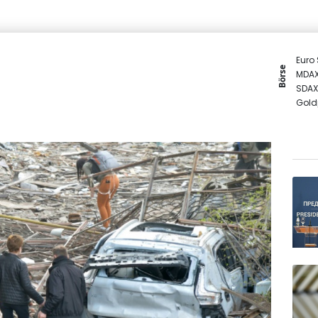
Euro
Börse
MDA
SDAX
Gold
DAX
TecD
EUR/