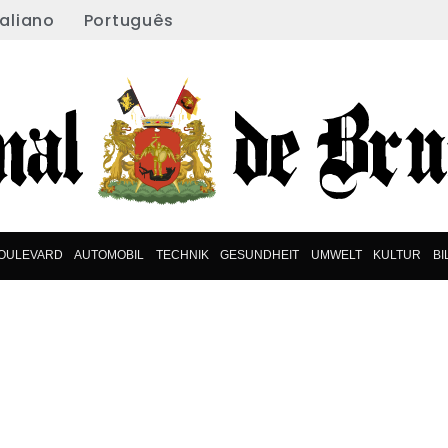
taliano
Português
OULEVARD
AUTOMOBIL
TECHNIK
GESUNDHEIT
UMWELT
KULTUR
B