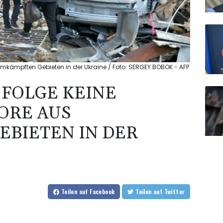
s umkämpften Gebieten in der Ukraine / Foto: SERGEY BOBOK - AFP
 FOLGE KEINE
ORE AUS
BIETEN IN DER
Teilen
auf Facebook
Teilen
auf Twitter