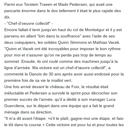
Parmi eux Torstein Traeen et Mads Pedersen, qui avait une
pancarte énorme dans le dos tellement il était le plus rapide des
dix.
- "Chef-d'oeuvre collectif" -
Encore fallait-il tenir jusqu'en haut du col de Montségur et il y est
parvenu en allant "loin dans la souffrance" avec l'aide de ses
deux coéquipiers, les solides Quinn Simmons et Mathias Vacek.
"Quinn et Vacek ont été incroyables pour imposer le bon rythme
pour moi et s'assurer qu'on ne perde pas trop de temps au
sommet. Ensuite, ils ont roulé comme des machines jusqu'à la
ligne d'arrivée. Ma victoire est un chef-d'œuvre collectif", a
commenté le Danois de 30 ans après avoir aussi endossé pour la
première fois de sa vie le maillot vert.
Une fois arrivé devant le château de Foix, le résultat était
inéluctable et Pedersen a survolé le sprint pour décrocher son
premier succès de l'année, qu'il a dédié à son manager Luca
Guercilena, sur le départ dans une équipe qui a fait le grand
ménage dans sa direction.
"Il m'a dit avant l'étape: +s'il te plaît, gagne-moi une étape, et fais-
le tôt dans la course.+ Cette victoire est pour lui et pour toutes les