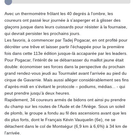
Avec un thermomètre frôlant les 40 degrés à l'ombre, les
coureurs ont passé leur journée à s'asperger et à glisser des
glaçons jusque dans leurs cuissards pour résister à la fournaise,
qui devrait persister les prochains jours.
Les favoris, à commencer par Tadej Pogacar, en ont profité pour
décréter une trêve et laisser partir l'échappée pour la première
fois dans cette 113e édition jusque-là accaparée par les leaders.
Pour Pogacar, l'intérêt de se débarrasser du maillot jaune était
double: économiser ses forces dans la perspective du prochain
grand rendez-vous jeudi au Tourmalet avant l'arrivée au pied du
cirque de Gavarnie. Mais aussi alléger considérablement ses fins
d'après-midi en s'évitant le protocole – podiums, médias... - qui
peut prendre jusqu'à deux heures.
Rapidement, 34 coureurs armés de bidons ont ainsi pu prendre
du champ sur les routes de l'Aude et de l'Ariège. Sous un soleil
de plomb, le groupe a fondu au fil des ascensions avant que les
dix plus forts, dont le Français Kévin Vauquelin (6e), ne se
détachent dans le col de Montségur (6,9 km à 6,6%) à 34 km de
l'arrivée.