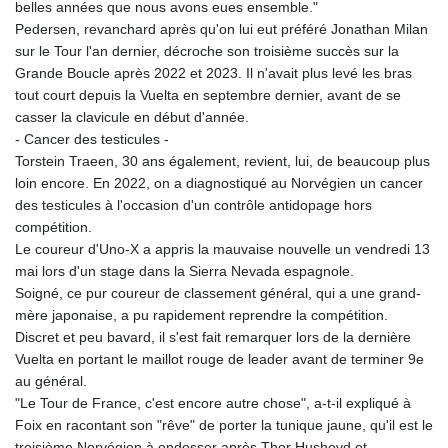
belles années que nous avons eues ensemble."
Pedersen, revanchard après qu'on lui eut préféré Jonathan Milan
sur le Tour l'an dernier, décroche son troisième succès sur la
Grande Boucle après 2022 et 2023. Il n'avait plus levé les bras
tout court depuis la Vuelta en septembre dernier, avant de se
casser la clavicule en début d'année.
- Cancer des testicules -
Torstein Traeen, 30 ans également, revient, lui, de beaucoup plus
loin encore. En 2022, on a diagnostiqué au Norvégien un cancer
des testicules à l'occasion d'un contrôle antidopage hors
compétition.
Le coureur d'Uno-X a appris la mauvaise nouvelle un vendredi 13
mai lors d'un stage dans la Sierra Nevada espagnole.
Soigné, ce pur coureur de classement général, qui a une grand-
mère japonaise, a pu rapidement reprendre la compétition.
Discret et peu bavard, il s'est fait remarquer lors de la dernière
Vuelta en portant le maillot rouge de leader avant de terminer 9e
au général.
"Le Tour de France, c'est encore autre chose", a-t-il expliqué à
Foix en racontant son "rêve" de porter la tunique jaune, qu'il est le
troisième Norvégien à endosser après Thor Hushovd et