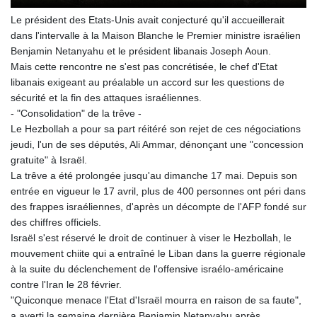
Le président des Etats-Unis avait conjecturé qu'il accueillerait
dans l'intervalle à la Maison Blanche le Premier ministre israélien
Benjamin Netanyahu et le président libanais Joseph Aoun.
Mais cette rencontre ne s'est pas concrétisée, le chef d'Etat
libanais exigeant au préalable un accord sur les questions de
sécurité et la fin des attaques israéliennes.
- "Consolidation" de la trêve -
Le Hezbollah a pour sa part réitéré son rejet de ces négociations
jeudi, l'un de ses députés, Ali Ammar, dénonçant une "concession
gratuite" à Israël.
La trêve a été prolongée jusqu'au dimanche 17 mai. Depuis son
entrée en vigueur le 17 avril, plus de 400 personnes ont péri dans
des frappes israéliennes, d'après un décompte de l'AFP fondé sur
des chiffres officiels.
Israël s'est réservé le droit de continuer à viser le Hezbollah, le
mouvement chiite qui a entraîné le Liban dans la guerre régionale
à la suite du déclenchement de l'offensive israélo-américaine
contre l'Iran le 28 février.
"Quiconque menace l'Etat d'Israël mourra en raison de sa faute",
a averti la semaine dernière Benjamin Netanyahu après