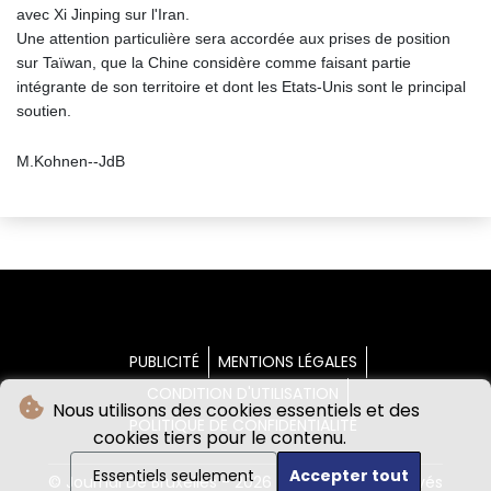
avec Xi Jinping sur l'Iran.
Une attention particulière sera accordée aux prises de position
sur Taïwan, que la Chine considère comme faisant partie
intégrante de son territoire et dont les Etats-Unis sont le principal
soutien.
M.Kohnen--JdB
PUBLICITÉ
MENTIONS LÉGALES
CONDITION D'UTILISATION
Nous utilisons des cookies essentiels et des
POLITIQUE DE CONFIDENTIALITÉ
cookies tiers pour le contenu.
Essentiels seulement
Accepter tout
© Journal De Bruxelles - 2026 - Tous droits réservés