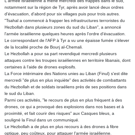
L'armée israélienne a mené mercredi des frappes dans le sud,
notamment sur la région de Tyr, après avoir lancé deux ordres
d'évacuation, d'abord pour six villages puis pour trois autres.
"Tsahal a commencé à frapper les infrastructures terroristes du
Hezbollah dans plusieurs zones du sud du Liban", a annoncé
l'armée israélienne quelques heures après l'ordre d'évacuation.
Le correspondant de l'AFP à Tyr a vu une épaisse fumée s'élever
de la localité proche de Bourj al-Chemali.
Le Hezbollah a pour sa part revendiqué mercredi plusieurs
attaques contre les troupes israéliennes en territoire libanais, dont
certaines à l'aide de drones explosifs.
La Force intérimaire des Nations unies au Liban (Finul) s'est dite
mercredi "de plus en plus inquiète" des activités de combattants
du Hezbollah et de soldats israéliens près de ses positions dans
le sud du Liban.
Parmi ces activités, "le recours de plus en plus fréquent à des
drones, ce qui a provoqué des explosions dans nos bases et à
proximité, et fait courir des risques" aux Casques bleus, a
souligné la Finul dans un communiqué.
Le Hezbollah a de plus en plus recours à des drones à fibre
optique, peu coûteux, pour attaquer l'armée israélienne.