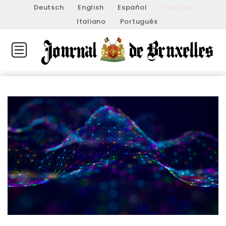
Deutsch
English
Español
Français
Italiano
Português