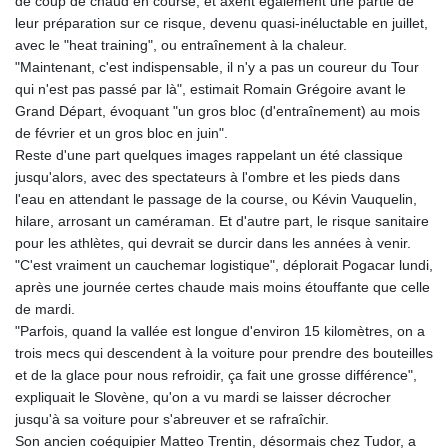
de coup de chaud en course, et axent également une partie de
leur préparation sur ce risque, devenu quasi-inéluctable en juillet,
avec le "heat training", ou entraînement à la chaleur.
"Maintenant, c'est indispensable, il n'y a pas un coureur du Tour
qui n'est pas passé par là", estimait Romain Grégoire avant le
Grand Départ, évoquant "un gros bloc (d'entraînement) au mois
de février et un gros bloc en juin".
Reste d'une part quelques images rappelant un été classique
jusqu'alors, avec des spectateurs à l'ombre et les pieds dans
l'eau en attendant le passage de la course, ou Kévin Vauquelin,
hilare, arrosant un caméraman. Et d'autre part, le risque sanitaire
pour les athlètes, qui devrait se durcir dans les années à venir.
"C'est vraiment un cauchemar logistique", déplorait Pogacar lundi,
après une journée certes chaude mais moins étouffante que celle
de mardi.
"Parfois, quand la vallée est longue d'environ 15 kilomètres, on a
trois mecs qui descendent à la voiture pour prendre des bouteilles
et de la glace pour nous refroidir, ça fait une grosse différence",
expliquait le Slovène, qu'on a vu mardi se laisser décrocher
jusqu'à sa voiture pour s'abreuver et se rafraîchir.
Son ancien coéquipier Matteo Trentin, désormais chez Tudor, a