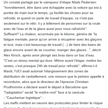
Un constat partagé par le vainqueur d'étape Mads Pedersen:
"honnêtement, être dans une échappée avec la voiture qui est à
portée de main tout le temps, ça facilite les choses pour se
refroidir, et quand on parle de travail d'équipe, ce n'est pas
seulement sur le vélo: il y a tellement de personnes sur la route
avec de l'eau et de la glace aussi pour nous rafraîchir".
Suffisant? La chaleur, accentuée par le bitume, génère de "la
fatigue mentale, parce qu'on arrive à récupérer avec les glaçons
et tout, mais c'est beaucoup de travail (...) de faire des bains de
glace encore avant de se coucher, manger des glaces...", décrit
Alex Kirsch, après avoir plongé ses bras dans un bac d'eau.
"C'est un stress mental qui dure. Même avant l'étape, mettre les
vestes, c'est presque 24h de travail pour refroidir", affirme-t-il.
Mardi, l'UCI avait autorisé l'élargissement des zones de
distribution de ravitaillement, une mesure que le peloton appelle à
reconduire, alors que le directeur de l'épreuve Christian
Prudhomme a déclaré avant le départ à Barcelone que
"l'adaptation" serait "le maître-mot" face à la canicule.
- "Cauchemar logistique" -
Les staffs mettent en oeuvre des protocoles pour limiter le risque