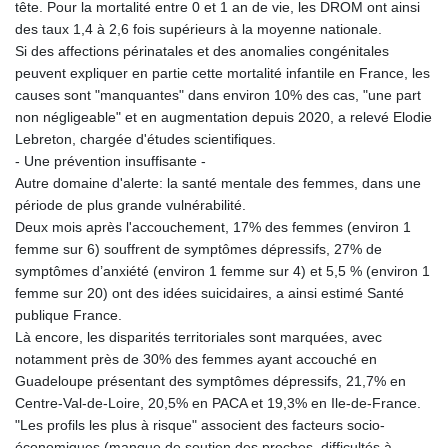
tête. Pour la mortalité entre 0 et 1 an de vie, les DROM ont ainsi
des taux 1,4 à 2,6 fois supérieurs à la moyenne nationale.
Si des affections périnatales et des anomalies congénitales
peuvent expliquer en partie cette mortalité infantile en France, les
causes sont "manquantes" dans environ 10% des cas, "une part
non négligeable" et en augmentation depuis 2020, a relevé Elodie
Lebreton, chargée d'études scientifiques.
- Une prévention insuffisante -
Autre domaine d'alerte: la santé mentale des femmes, dans une
période de plus grande vulnérabilité.
Deux mois après l'accouchement, 17% des femmes (environ 1
femme sur 6) souffrent de symptômes dépressifs, 27% de
symptômes d’anxiété (environ 1 femme sur 4) et 5,5 % (environ 1
femme sur 20) ont des idées suicidaires, a ainsi estimé Santé
publique France.
Là encore, les disparités territoriales sont marquées, avec
notamment près de 30% des femmes ayant accouché en
Guadeloupe présentant des symptômes dépressifs, 21,7% en
Centre-Val-de-Loire, 20,5% en PACA et 19,3% en Ile-de-France.
"Les profils les plus à risque" associent des facteurs socio-
économiques (manque de soutien des proches, difficultés à