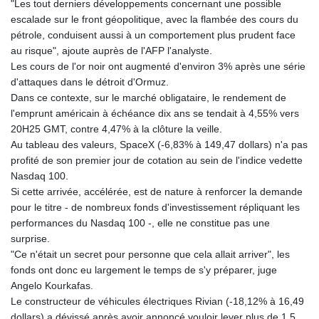
"Les tout derniers développements concernant une possible
escalade sur le front géopolitique, avec la flambée des cours du
pétrole, conduisent aussi à un comportement plus prudent face
au risque", ajoute auprès de l'AFP l'analyste.
Les cours de l'or noir ont augmenté d'environ 3% après une série
d'attaques dans le détroit d'Ormuz.
Dans ce contexte, sur le marché obligataire, le rendement de
l'emprunt américain à échéance dix ans se tendait à 4,55% vers
20H25 GMT, contre 4,47% à la clôture la veille.
Au tableau des valeurs, SpaceX (-6,83% à 149,47 dollars) n'a pas
profité de son premier jour de cotation au sein de l'indice vedette
Nasdaq 100.
Si cette arrivée, accélérée, est de nature à renforcer la demande
pour le titre - de nombreux fonds d'investissement répliquant les
performances du Nasdaq 100 -, elle ne constitue pas une
surprise.
"Ce n'était un secret pour personne que cela allait arriver", les
fonds ont donc eu largement le temps de s'y préparer, juge
Angelo Kourkafas.
Le constructeur de véhicules électriques Rivian (-18,12% à 16,49
dollars) a dévissé après avoir annoncé vouloir lever plus de 1,5