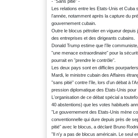
- "Sans pitié" -
Les relations entre les Etats-Unis et Cuba
l'année, notamment après la capture du pré
gouvernement cubain.
Outre le blocus pétrolier en vigueur depuis
des entreprises et des dirigeants cubains.
Donald Trump estime que l'île communiste, 
"une menace extraordinaire" pour la sécurité 
pourrait en "prendre le contrôle".
Les deux pays sont en difficiles pourparlers
Mardi, le ministre cubain des Affaires étr
"sans pitié" contre l'île, lors d'un débat à 
pression diplomatique des Etats-Unis pour
L'organisation de ce débat spécial a toutef
40 abstentions) que les votes habituels an
"Le gouvernement des Etats-Unis mène con
conventionnelle qui dure depuis près de se
pitié" avec le blocus, a déclaré Bruno Rodri
"Il n'y a pas de blocus américain. Le seul e