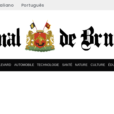
taliano
Português
LEVARD
AUTOMOBILE
TECHNOLOGIE
SANTÉ
NATURE
CULTURE
ÉDU