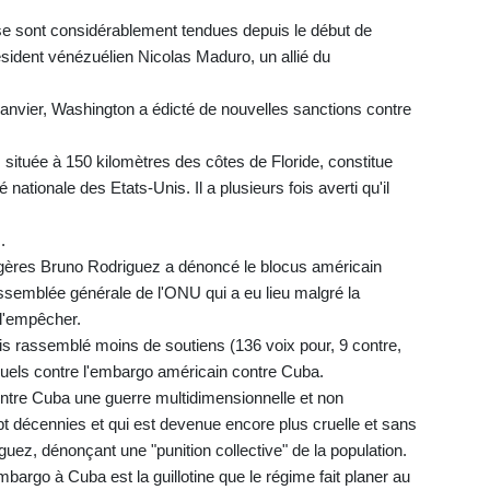
 se sont considérablement tendues depuis le début de
sident vénézuélien Nicolas Maduro, un allié du
 janvier, Washington a édicté de nouvelles sanctions contre
située à 150 kilomètres des côtes de Floride, constitue
nationale des Etats-Unis. Il a plusieurs fois averti qu'il
.
angères Bruno Rodriguez a dénoncé le blocus américain
l'Assemblée générale de l'ONU qui a eu lieu malgré la
 l'empêcher.
ois rassemblé moins de soutiens (136 voix pour, 9 contre,
nuels contre l'embargo américain contre Cuba.
tre Cuba une guerre multidimensionnelle et non
pt décennies et qui est devenue encore plus cruelle et sans
guez, dénonçant une "punition collective" de la population.
mbargo à Cuba est la guillotine que le régime fait planer au