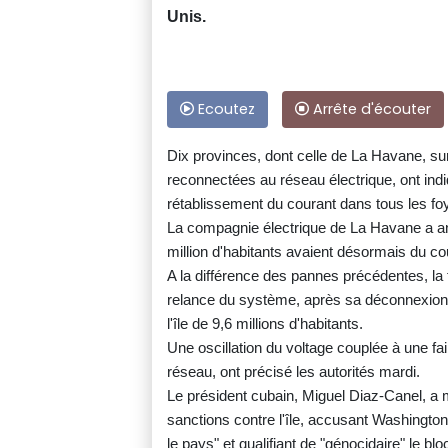
Unis.
Ecoutez
Arrête d'écouter
Dix provinces, dont celle de La Havane, s
reconnectées au réseau électrique, ont indiq
rétablissement du courant dans tous les fo
La compagnie électrique de La Havane a an
million d'habitants avaient désormais du co
A la différence des pannes précédentes, la 
relance du système, après sa déconnexion l
l'île de 9,6 millions d'habitants.
Une oscillation du voltage couplée à une fa
réseau, ont précisé les autorités mardi.
Le président cubain, Miguel Diaz-Canel, a m
sanctions contre l'île, accusant Washington
le pays" et qualifiant de "génocidaire" le b