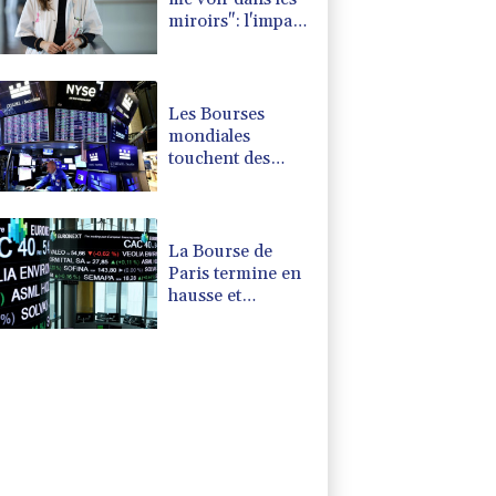
miroirs": l'impact
psychologique de
la reconstruction
mammaire
Les Bourses
mondiales
touchent des
sommets après
l'emploi
américain
La Bourse de
Paris termine en
hausse et
poursuit sa
course aux
records