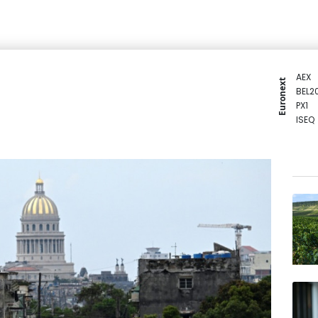
AEX
Euronext
BEL2
PX1
ISEQ
OSEB
PSI2
ENTE
BIOT
N150