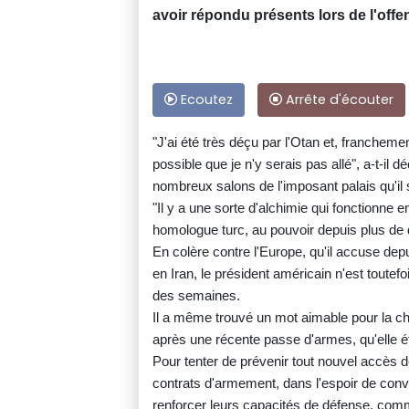
avoir répondu présents lors de l'offe
Ecoutez
Arrête d'écouter
"J'ai été très déçu par l'Otan et, franchement
possible que je n'y serais pas allé", a-t-il
nombreux salons de l'imposant palais qu'il s
"Il y a une sorte d'alchimie qui fonctionne 
homologue turc, au pouvoir depuis plus de
En colère contre l'Europe, qu'il accuse dep
en Iran, le président américain n'est toutefo
des semaines.
Il a même trouvé un mot aimable pour la che
après une récente passe d'armes, qu'elle éta
Pour tenter de prévenir tout nouvel accès d
contrats d'armement, dans l'espoir de co
renforcer leurs capacités de défense, comm