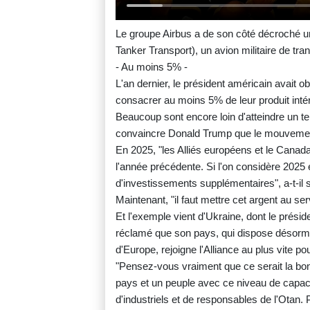
Le groupe Airbus a de son côté décroché u
Tanker Transport), un avion militaire de trans
- Au moins 5% -
L'an dernier, le président américain avait 
consacrer au moins 5% de leur produit intéri
Beaucoup sont encore loin d'atteindre un 
convaincre Donald Trump que le mouvemen
En 2025, "les Alliés européens et le Cana
l'année précédente. Si l'on considère 2025 
d'investissements supplémentaires", a-t-il 
Maintenant, "il faut mettre cet argent au serv
Et l'exemple vient d'Ukraine, dont le prési
réclamé que son pays, qui dispose désorma
d'Europe, rejoigne l'Alliance au plus vite pou
"Pensez-vous vraiment que ce serait la bonn
pays et un peuple avec ce niveau de capacit
d'industriels et de responsables de l'Otan. 