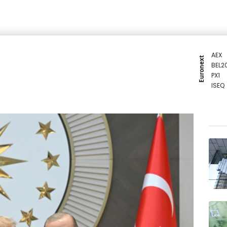
AEX
Euronext
BEL2
PX1
ISEQ
OSEB
PSI2
ENTE
BIOT
N150