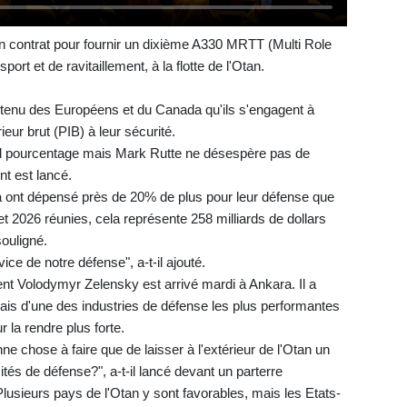
n contrat pour fournir un dixième A330 MRTT (Multi Role
port et de ravitaillement, à la flotte de l'Otan.
obtenu des Européens et du Canada qu'ils s'engagent à
eur brut (PIB) à leur sécurité.
tel pourcentage mais Mark Rutte ne désespère pas de
t est lancé.
da ont dépensé près de 20% de plus pour leur défense que
et 2026 réunies, cela représente 258 milliards de dollars
souligné.
ice de notre défense", a-t-il ajouté.
dent Volodymyr Zelensky est arrivé mardi à Ankara. Il a
is d'une des industries de défense les plus performantes
r la rendre plus forte.
e chose à faire que de laisser à l'extérieur de l'Otan un
és de défense?", a-t-il lancé devant un parterre
Plusieurs pays de l'Otan y sont favorables, mais les Etats-