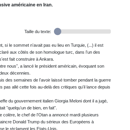
nsive américaine en Iran.
Taille du texte:
, si le sommet n'avait pas eu lieu en Turquie, (...) il est
 déclaré aux côtés de son homologue turc, dans l'un des
'est fait construire à Ankara.
entre nous", a lancé le président américain, évoquant son
 deux décennies.
uis des semaines de l'avoir laissé tomber pendant la guerre
is pas allé cette fois au-delà des critiques qu'il lance depuis
ffe du gouvernement italien Giorgia Meloni dont il a jugé,
it "quelqu'un de bien, en fait".
e colère, le chef de l'Otan a annoncé mardi plusieurs
nvaincre Donald Trump du sérieux des Européens à
e le réclament les Etats-Unis.