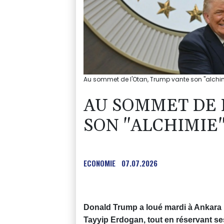
Au sommet de l'Otan, Trump vante son "alchim
AU SOMMET DE 
SON "ALCHIMIE
ECONOMIE
07.07.2026
Donald Trump a loué mardi à Ankara l
Tayyip Erdogan, tout en réservant s