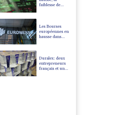
faiblesse de
l'emploi nourrit
l'espoir d'une Fed
plus conciliante
Les Bourses
européennes en
hausse dans
l'attente des
chiffres de
l'emploi
américain
Duralex: deux
entrepreneurs
français et un
fonds
hongkongais en
lice