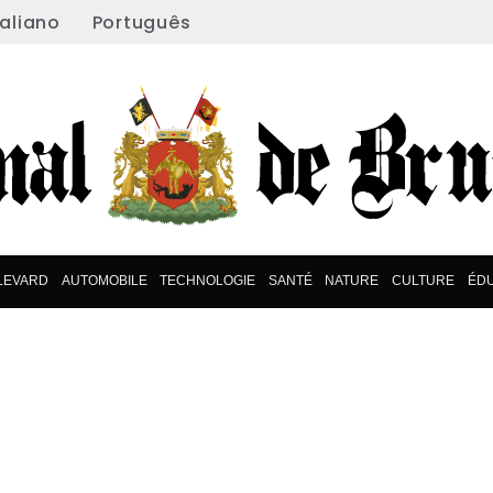
taliano
Português
LEVARD
AUTOMOBILE
TECHNOLOGIE
SANTÉ
NATURE
CULTURE
ÉDU