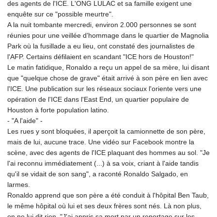
des agents de l'ICE. L'ONG LULAC et sa famille exigent une
enquête sur ce "possible meurtre".
A la nuit tombante mercredi, environ 2.000 personnes se sont
réunies pour une veillée d'hommage dans le quartier de Magnolia
Park où la fusillade a eu lieu, ont constaté des journalistes de
l'AFP. Certains défilaient en scandant "ICE hors de Houston!"
Le matin fatidique, Ronaldo a reçu un appel de sa mère, lui disant
que "quelque chose de grave" était arrivé à son père en lien avec
l'ICE. Une publication sur les réseaux sociaux l'oriente vers une
opération de l'ICE dans l'East End, un quartier populaire de
Houston à forte population latino.
- "A l'aide" -
Les rues y sont bloquées, il aperçoit la camionnette de son père,
mais de lui, aucune trace. Une vidéo sur Facebook montre la
scène, avec des agents de l'ICE plaquant des hommes au sol. "Je
l'ai reconnu immédiatement (...) à sa voix, criant à l'aide tandis
qu'il se vidait de son sang", a raconté Ronaldo Salgado, en
larmes.
Ronaldo apprend que son père a été conduit à l'hôpital Ben Taub,
le même hôpital où lui et ses deux frères sont nés. Là non plus,
on ne lui dit rien. "J'ai appris sa mort par un reportage sur les