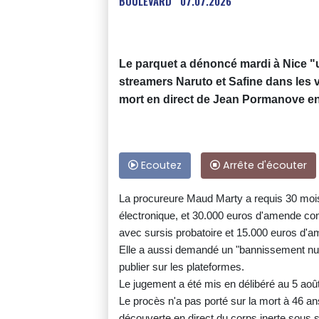
BOULEVARD
07.07.2026
Le parquet a dénoncé mardi à Nice "u
streamers Naruto et Safine dans les v
mort en direct de Jean Pormanove en
Ecoutez
Arrête d'écouter
La procureure Maud Marty a requis 30 mois
électronique, et 30.000 euros d'amende con
avec sursis probatoire et 15.000 euros d'a
Elle a aussi demandé un "bannissement num
publier sur les plateformes.
Le jugement a été mis en délibéré au 5 aoû
Le procès n'a pas porté sur la mort à 46 
découverte en direct du corps inerte sous 