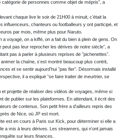
ne catégorie de personnes comme objet de mépris", a
ant chaque live le soir de 21H00 à minuit, c'était la
 influenceurs, chanteurs ou footballeurs y ont participé, et
0 euros par mois, même plus pour Naruto.
a voyagé, on a kiffé, on a fait du bien à plein de gens. On
 peut pas leur reprocher les dérives de notre siècle", a
tant pas à parler à plusieurs reprises de "pichenettes".
ur animer la chaîne, s'est montré beaucoup plus contrit,
ces et se sentir aujourd'hui "pas fier". Désormais installé
pective, il a expliqué "se faire traiter de meurtrier, se
u et projette de réaliser des vidéos de voyages, même si
tant de publier sur les plateformes. En attendant, il écrit des
teurs de contenus. Son petit frère a d'ailleurs repris des
, près de Nice, où JP est mort.
e est en cours à Paris sur Kick, pour déterminer si elle a
le a mis à leurs dérives. Les streamers, qui n'ont jamais
e enquête sur leurs finances.