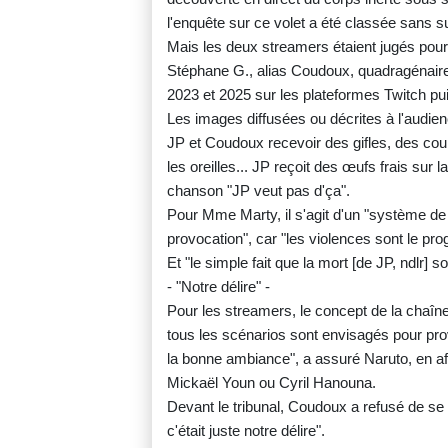
l'enquête sur ce volet a été classée sans sui
Mais les deux streamers étaient jugés pour 
Stéphane G., alias Coudoux, quadragénaire s
2023 et 2025 sur les plateformes Twitch pu
Les images diffusées ou décrites à l'audien
JP et Coudoux recevoir des gifles, des coup
les oreilles... JP reçoit des œufs frais sur 
chanson "JP veut pas d'ça".
Pour Mme Marty, il s'agit d'un "système d
provocation", car "les violences sont le pro
Et "le simple fait que la mort [de JP, ndlr] so
- "Notre délire" -
Pour les streamers, le concept de la chaîne
tous les scénarios sont envisagés pour prov
la bonne ambiance", a assuré Naruto, en af
Mickaël Youn ou Cyril Hanouna.
Devant le tribunal, Coudoux a refusé de se
c'était juste notre délire".