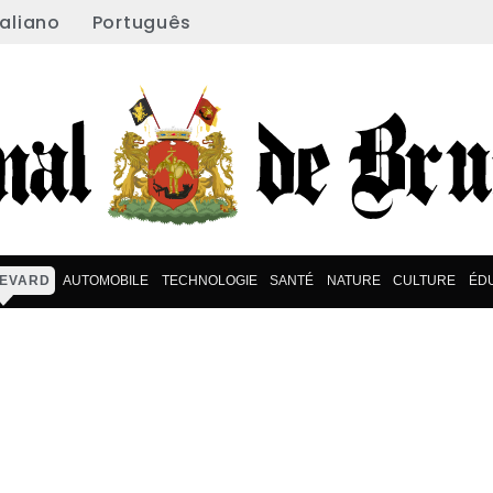
taliano
Português
EVARD
AUTOMOBILE
TECHNOLOGIE
SANTÉ
NATURE
CULTURE
ÉD