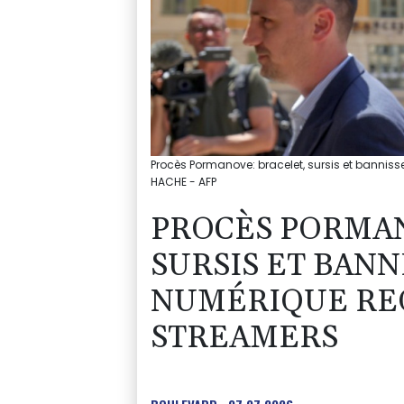
Procès Pormanove: bracelet, sursis et banniss
HACHE - AFP
PROCÈS PORMAN
SURSIS ET BAN
NUMÉRIQUE REQ
STREAMERS