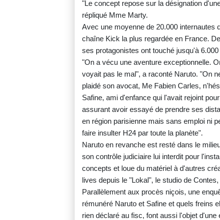
"Le concept repose sur la désignation d'u
répliqué Mme Marty.
Avec une moyenne de 20.000 internautes dev
chaîne Kick la plus regardée en France. Des
ses protagonistes ont touché jusqu'à 6.00
"On a vécu une aventure exceptionnelle. On 
voyait pas le mal", a raconté Naruto. "On ne
plaidé son avocat, Me Fabien Carles, n'hési
Safine, ami d'enfance qui l'avait rejoint po
assurant avoir essayé de prendre ses distan
en région parisienne mais sans emploi ni pers
faire insulter H24 par toute la planète".
Naruto en revanche est resté dans le milie
son contrôle judiciaire lui interdit pour l'ins
concepts et loue du matériel à d'autres créa
lives depuis le "Lokal", le studio de Contes
Parallèlement aux procès niçois, une enquêt
rémunéré Naruto et Safine et quels freins el
rien déclaré au fisc, font aussi l'objet d'un