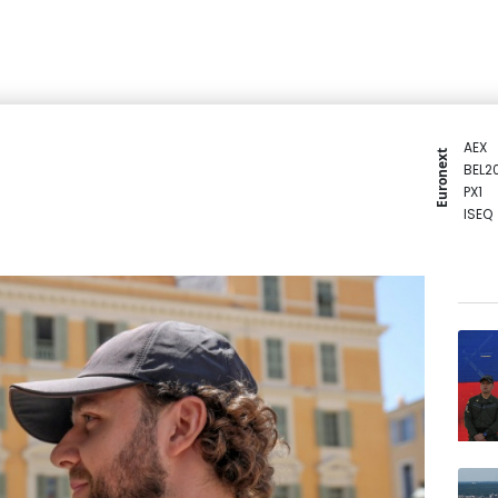
AEX
Euronext
BEL2
PX1
ISEQ
OSEB
PSI2
ENTE
BIOT
N150