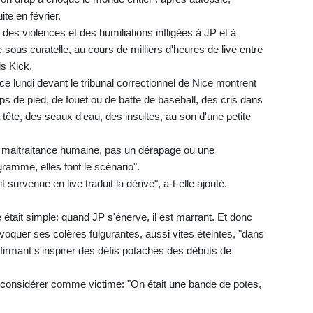
te en février.
des violences et des humiliations infligées à JP et à
ous curatelle, au cours de milliers d'heures de live entre
is Kick.
ce lundi devant le tribunal correctionnel de Nice montrent
s de pied, de fouet ou de batte de baseball, des cris dans
la tête, des seaux d'eau, des insultes, au son d'une petite
e maltraitance humaine, pas un dérapage ou une
gramme, elles font le scénario".
it survenue en live traduit la dérive", a-t-elle ajouté.
 était simple: quand JP s'énerve, il est marrant. Et donc
oquer ses colères fulgurantes, aussi vites éteintes, "dans
firmant s'inspirer des défis potaches des débuts de
 considérer comme victime: "On était une bande de potes,