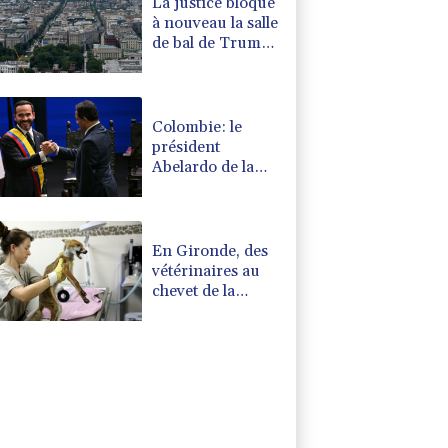
La justice bloque
à nouveau la salle
de bal de Trump,
qui va saisir la
Cour suprême
Colombie: le
président
Abelardo de la
Espriella soutenu
par Trump, entre
en fonctions
En Gironde, des
vétérinaires au
chevet de la
faune sauvage
après le mégafeu