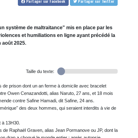
Partager
sur Facebook
Partager
sur Twitter
n système de maltraitance" mis en place par les
iolences et humiliations en ligne ayant précédé la
 août 2025.
Taille du texte:
 de prison dont un an ferme à domicile avec bracelet
tre Owen Cenazandotti, alias Naruto, 27 ans, et 18 mois
mende contre Safine Hamadi, dit Safine, 24 ans.
érique" des deux hommes, qui seraient interdits à vie de
t à 13H30.
ans de Raphaël Graven, alias Jean Pormanove ou JP, dont la
son drap a choqué le monde entier : après autopsie,