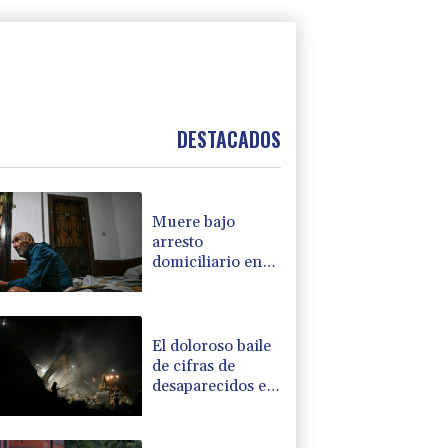
DESTACADOS
Muere bajo
arresto
domiciliario en
Venezuela un
preso político de
origen uruguayo
El doloroso baile
de cifras de
desaparecidos en
los sismos en
Venezuela