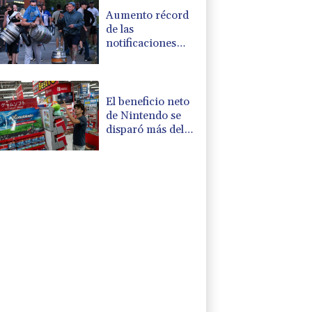
Aumento récord
de las
notificaciones
por
radicalización en
Reino Unido
El beneficio neto
de Nintendo se
disparó más del
50% en el primer
trimestre