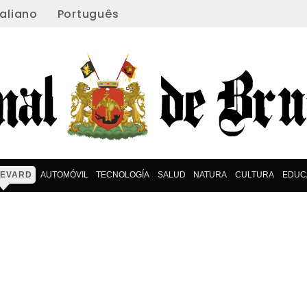
taliano
Português
EVARD
AUTOMÓVIL
TECNOLOGÍA
SALUD
NATURA
CULTURA
EDUC