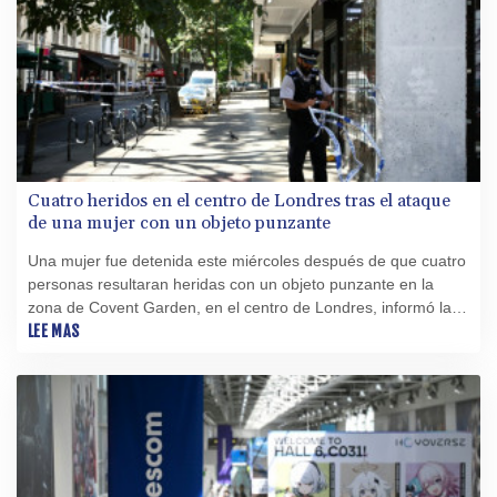
Cuatro heridos en el centro de Londres tras el ataque
de una mujer con un objeto punzante
Una mujer fue detenida este miércoles después de que cuatro
personas resultaran heridas con un objeto punzante en la
zona de Covent Garden, en el centro de Londres, informó la
policía de la capital británica, que descartó un móvil terrorista.
LEE MAS