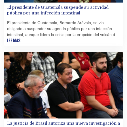
El presidente de Guatemala suspende su actividad
pública por una infección intestinal
El presidente de Guatemala, Bernardo Arévalo, se vio
obligado a suspender su agenda pública por una infección
intestinal, aunque lidera la crisis por la erupción del volcán de
Fuego, informó este martes la vocera del gobierno.
LEE MAS
La justicia de Brasil autoriza una nueva investigación a