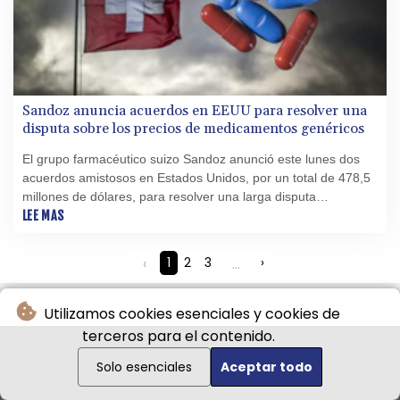
Sandoz anuncia acuerdos en EEUU para resolver una
disputa sobre los precios de medicamentos genéricos
El grupo farmacéutico suizo Sandoz anunció este lunes dos
acuerdos amistosos en Estados Unidos, por un total de 478,5
millones de dólares, para resolver una larga disputa
relacionada con los precios de medicamentos genéricos.
LEE MAS
‹
1
2
3
...
›
Utilizamos cookies esenciales y cookies de
terceros para el contenido.
Solo esenciales
Aceptar todo