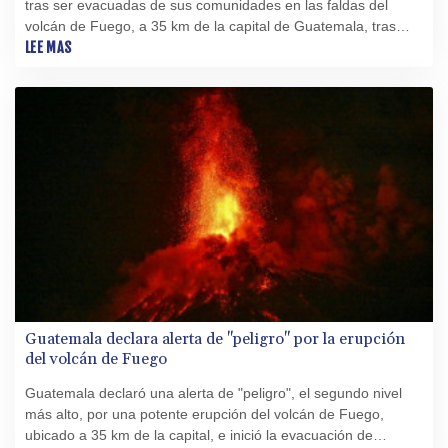
tras ser evacuadas de sus comunidades en las faldas del
volcán de Fuego, a 35 km de la capital de Guatemala, tras
una potente erupción de lava el lunes que puso al país en
LEE MAS
alerta de "peligro", el segundo nivel más alto.
Guatemala declara alerta de "peligro" por la erupción
del volcán de Fuego
Guatemala declaró una alerta de "peligro", el segundo nivel
más alto, por una potente erupción del volcán de Fuego,
ubicado a 35 km de la capital, e inició la evacuación de