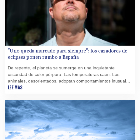
"Uno queda marcado para siempre": los cazadores de
eclipses ponen rumbo a España
De repente, el planeta se sumerge en una inquietante
oscuridad de color púrpura. Las temperaturas caen. Los
animales, desorientados, adoptan comportamientos inusuales.
Y otros astros aparecen en el cielo mientras el Sol queda
LEE MAS
eclipsado. Este 12 de agosto, el turno es para España.