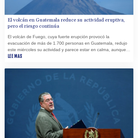
El volcán en Guatemala reduce su actividad eruptiva,
pero el riesgo continúa
El volcán de Fuego, cuya fuerte erupción provocó la
evacuación de más de 1.700 personas en Guatemala, redujo
este miércoles su actividad y parece estar en calma, aunque
persiste el riesgo de avalanchas de material ardiente,
LEE MAS
advirtieron expertos y autoridades de protección civil.