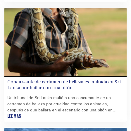
Concursante de certamen de belleza es multada en Sri
Lanka por bailar con una pitón
Un tribunal de Sri Lanka multó a una concursante de un
certamen de belleza por crueldad contra los animales,
después de que bailara en el escenario con una pitón en
peligro de extinción, informó un funcionario el miércoles.
LEE MAS