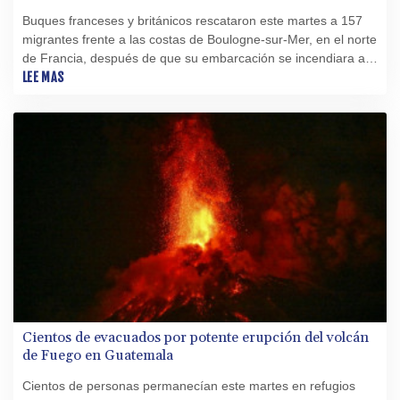
Buques franceses y británicos rescataron este martes a 157
migrantes frente a las costas de Boulogne-sur-Mer, en el norte
de Francia, después de que su embarcación se incendiara al
intentar cruzar el canal de la Mancha, indicaron autoridades
LEE MAS
locales.
Cientos de evacuados por potente erupción del volcán
de Fuego en Guatemala
Cientos de personas permanecían este martes en refugios