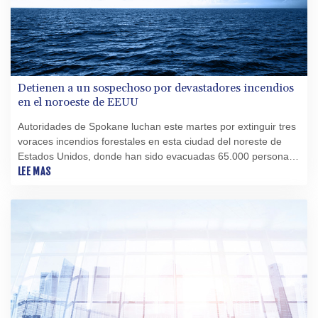
Detienen a un sospechoso por devastadores incendios
en el noroeste de EEUU
Autoridades de Spokane luchan este martes por extinguir tres
voraces incendios forestales en esta ciudad del noreste de
Estados Unidos, donde han sido evacuadas 65.000 personas
y fue arrestado un sospechoso de iniciar uno de los fuegos.
LEE MAS