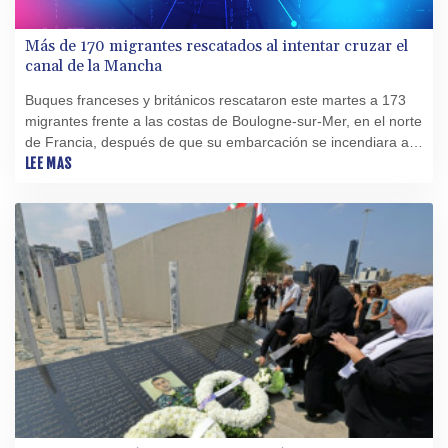
Más de 170 migrantes rescatados al intentar cruzar el
canal de la Mancha
Buques franceses y británicos rescataron este martes a 173
migrantes frente a las costas de Boulogne-sur-Mer, en el norte
de Francia, después de que su embarcación se incendiara al
intentar cruzar el canal de la Mancha, indicaron autoridades
LEE MAS
locales.