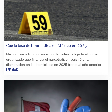
Cae la tasa de homicidios en México en 2025
México, sacudido por años por la violencia ligada al crimen
organizado que financia el narcotráfico, registró una
disminución en los homicidios en 2025 frente al año anterior,
informó el lunes el instituto de estadística Inegi.
LEE MAS