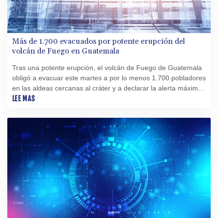
Más de 1.700 evacuados por potente erupción del
volcán de Fuego en Guatemala
Tras una potente erupción, el volcán de Fuego de Guatemala
obligó a evacuar este martes a por lo menos 1.700 pobladores
en las aldeas cercanas al cráter y a declarar la alerta máxima
en esta zona expuesta a la caída de ceniza.
LEE MAS