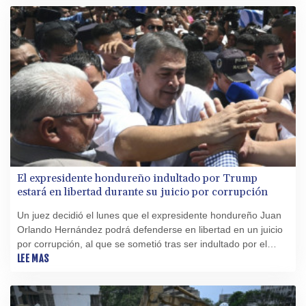
El expresidente hondureño indultado por Trump
estará en libertad durante su juicio por corrupción
Un juez decidió el lunes que el expresidente hondureño Juan
Orlando Hernández podrá defenderse en libertad en un juicio
por corrupción, al que se sometió tras ser indultado por el
mandatario estadounidense, Donald Trump, de una condena
LEE MAS
por narcotráfico, informó el poder judicial.