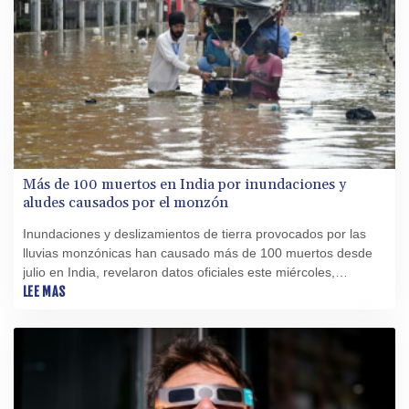
Más de 100 muertos en India por inundaciones y
aludes causados por el monzón
Inundaciones y deslizamientos de tierra provocados por las
lluvias monzónicas han causado más de 100 muertos desde
julio en India, revelaron datos oficiales este miércoles,
mientras miles de personas han tenido que huir de sus
LEE MAS
hogares anegados.