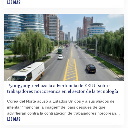
viviendas cercanas.
LEE MAS
Pyongyang rechaza la advertencia de EEUU sobre
trabajadores norcoreanos en el sector de la tecnología
Corea del Norte acusó a Estados Unidos y a sus aliados de
intentar "manchar la imagen" del país después de que
advirtieran contra la contratación de trabajadores norcoreanos
en el sector de informática, informó el martes la prensa
LEE MAS
estatal.