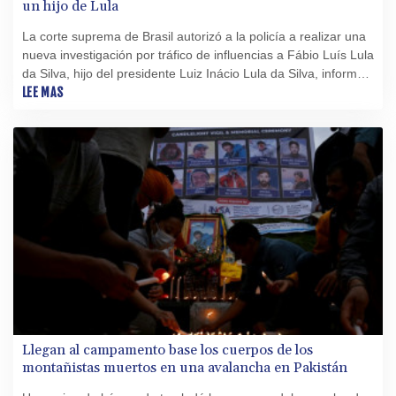
un hijo de Lula
La corte suprema de Brasil autorizó a la policía a realizar una
nueva investigación por tráfico de influencias a Fábio Luís Lula
da Silva, hijo del presidente Luiz Inácio Lula da Silva, informó
su defensa este martes.
LEE MAS
Llegan al campamento base los cuerpos de los
montañistas muertos en una avalancha en Pakistán