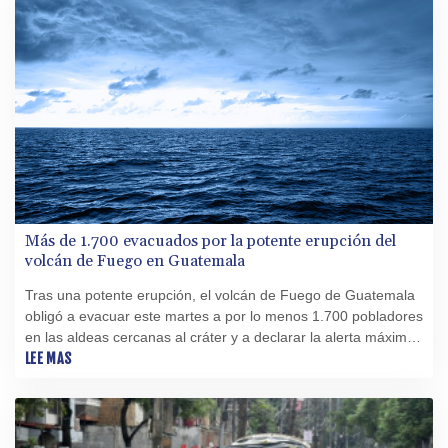
Más de 1.700 evacuados por la potente erupción del
volcán de Fuego en Guatemala
Tras una potente erupción, el volcán de Fuego de Guatemala
obligó a evacuar este martes a por lo menos 1.700 pobladores
en las aldeas cercanas al cráter y a declarar la alerta máxima
en esta zona expuesta a la caída de ceniza.
LEE MAS