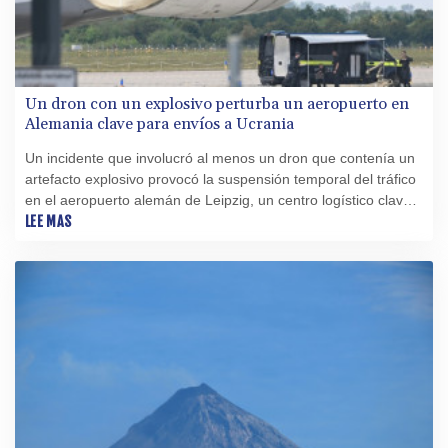
Un dron con un explosivo perturba un aeropuerto en
Alemania clave para envíos a Ucrania
Un incidente que involucró al menos un dron que contenía un
artefacto explosivo provocó la suspensión temporal del tráfico
en el aeropuerto alemán de Leipzig, un centro logístico clave
para la OTAN y para el envío de material militar y civil a
LEE MAS
Ucrania.