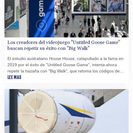
Los creadores del videojuego "Untitled Goose Game"
buscan repetir su éxito con "Big Walk"
El estudio australiano House House, catapultado a la fama en
2019 por el éxito de "Untitled Goose Game", intenta ahora
repetir la hazaña con "Big Walk", que retoma los códigos de
los videojuegos de bajo presupuesto pensados para jugar en
LEE MAS
línea con amigos.