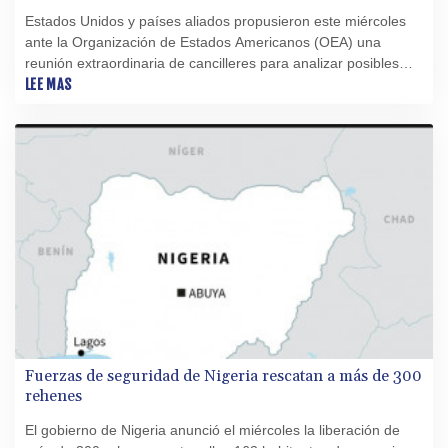
Estados Unidos y países aliados propusieron este miércoles
ante la Organización de Estados Americanos (OEA) una
reunión extraordinaria de cancilleres para analizar posibles
medidas contra Nicaragua, cuyo gobierno quiere excluir a la
LEE MAS
oposición de las elecciones.
Fuerzas de seguridad de Nigeria rescatan a más de 300
rehenes
El gobierno de Nigeria anunció el miércoles la liberación de