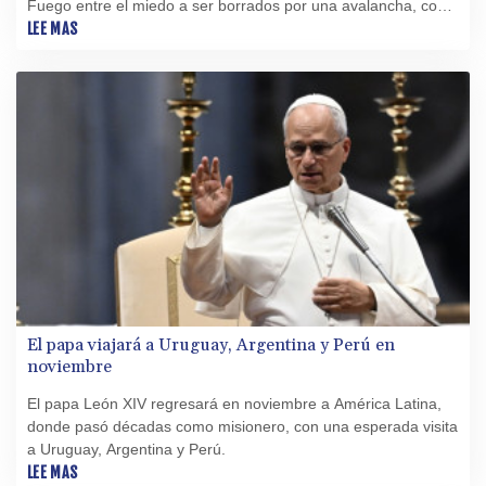
Fuego entre el miedo a ser borrados por una avalancha, como
sucedió con cientos de paisanos años atrás, y a que los
LEE MAS
ladrones se lleven lo poco que tienen.
El papa viajará a Uruguay, Argentina y Perú en
noviembre
El papa León XIV regresará en noviembre a América Latina,
donde pasó décadas como misionero, con una esperada visita
a Uruguay, Argentina y Perú.
LEE MAS