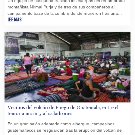
Un equipo de búsqueda trasladó los cuerpos del renombrado
montañista Nirmal Purja y de tres de sus compañeros al
campamento base de la cumbre donde murieron tras una
avalancha, informó el miércoles el Club Alpino de Pakistán
LEE MAS
(ACP).
Vecinos del volcán de Fuego de Guatemala, entre el
temor a morir y a los ladrones
En un gran salón adaptado como albergue, campesinos
guatemaltecos se resguardan tras la erupción del volcán de