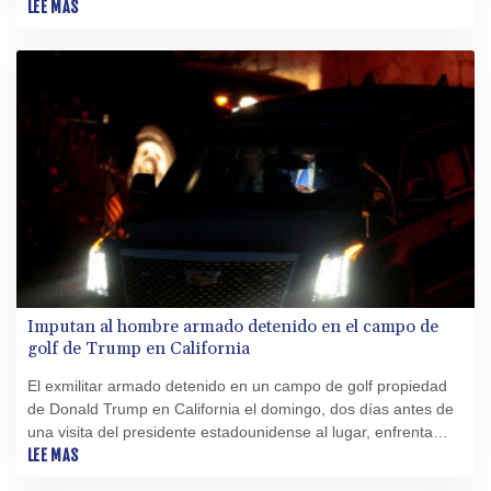
expertos y autoridades.
LEE MAS
Imputan al hombre armado detenido en el campo de
golf de Trump en California
El exmilitar armado detenido en un campo de golf propiedad
de Donald Trump en California el domingo, dos días antes de
una visita del presidente estadounidense al lugar, enfrenta
cargos federales y debe comparecer este miércoles ante la
LEE MAS
justicia, anunciaron autoridades.