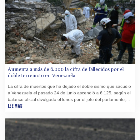
Aumenta a más de 6.000 la cifra de fallecidos por el
doble terremoto en Venezuela
La cifra de muertos que ha dejado el doble sismo que sacudió
a Venezuela el pasado 24 de junio ascendió a 6.125, según el
balance oficial divulgado el lunes por el jefe del parlamento,
Jorge Rodríguez.
LEE MAS