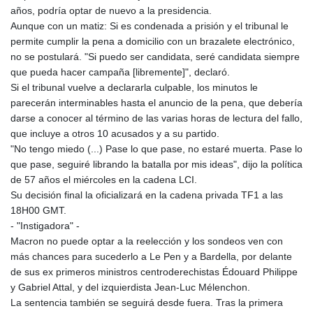
años, podría optar de nuevo a la presidencia.
Aunque con un matiz: Si es condenada a prisión y el tribunal le
permite cumplir la pena a domicilio con un brazalete electrónico,
no se postulará. "Si puedo ser candidata, seré candidata siempre
que pueda hacer campaña [libremente]", declaró.
Si el tribunal vuelve a declararla culpable, los minutos le
parecerán interminables hasta el anuncio de la pena, que debería
darse a conocer al término de las varias horas de lectura del fallo,
que incluye a otros 10 acusados y a su partido.
"No tengo miedo (...) Pase lo que pase, no estaré muerta. Pase lo
que pase, seguiré librando la batalla por mis ideas", dijo la política
de 57 años el miércoles en la cadena LCI.
Su decisión final la oficializará en la cadena privada TF1 a las
18H00 GMT.
- "Instigadora" -
Macron no puede optar a la reelección y los sondeos ven con
más chances para sucederlo a Le Pen y a Bardella, por delante
de sus ex primeros ministros centroderechistas Édouard Philippe
y Gabriel Attal, y del izquierdista Jean-Luc Mélenchon.
La sentencia también se seguirá desde fuera. Tras la primera