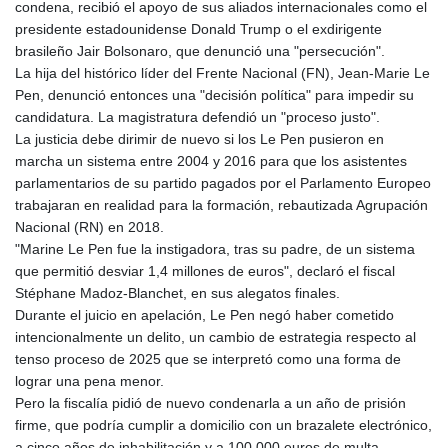
condena, recibió el apoyo de sus aliados internacionales como el
presidente estadounidense Donald Trump o el exdirigente
brasileño Jair Bolsonaro, que denunció una "persecución".
La hija del histórico líder del Frente Nacional (FN), Jean-Marie Le
Pen, denunció entonces una "decisión política" para impedir su
candidatura. La magistratura defendió un "proceso justo".
La justicia debe dirimir de nuevo si los Le Pen pusieron en
marcha un sistema entre 2004 y 2016 para que los asistentes
parlamentarios de su partido pagados por el Parlamento Europeo
trabajaran en realidad para la formación, rebautizada Agrupación
Nacional (RN) en 2018.
"Marine Le Pen fue la instigadora, tras su padre, de un sistema
que permitió desviar 1,4 millones de euros", declaró el fiscal
Stéphane Madoz-Blanchet, en sus alegatos finales.
Durante el juicio en apelación, Le Pen negó haber cometido
intencionalmente un delito, un cambio de estrategia respecto al
tenso proceso de 2025 que se interpretó como una forma de
lograr una pena menor.
Pero la fiscalía pidió de nuevo condenarla a un año de prisión
firme, que podría cumplir a domicilio con un brazalete electrónico,
a cinco años de inhabilitación y a 100.000 euros de multa.