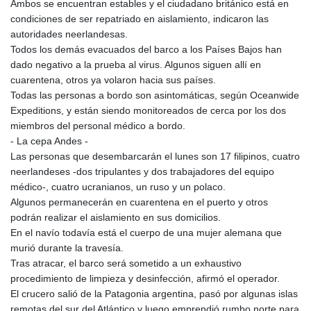
Ambos se encuentran estables y el ciudadano británico está en
condiciones de ser repatriado en aislamiento, indicaron las
autoridades neerlandesas.
Todos los demás evacuados del barco a los Países Bajos han
dado negativo a la prueba al virus. Algunos siguen allí en
cuarentena, otros ya volaron hacia sus países.
Todas las personas a bordo son asintomáticas, según Oceanwide
Expeditions, y están siendo monitoreados de cerca por los dos
miembros del personal médico a bordo.
- La cepa Andes -
Las personas que desembarcarán el lunes son 17 filipinos, cuatro
neerlandeses -dos tripulantes y dos trabajadores del equipo
médico-, cuatro ucranianos, un ruso y un polaco.
Algunos permanecerán en cuarentena en el puerto y otros
podrán realizar el aislamiento en sus domicilios.
En el navío todavía está el cuerpo de una mujer alemana que
murió durante la travesía.
Tras atracar, el barco será sometido a un exhaustivo
procedimiento de limpieza y desinfección, afirmó el operador.
El crucero salió de la Patagonia argentina, pasó por algunas islas
remotas del sur del Atlántico y luego emprendió rumbo norte para