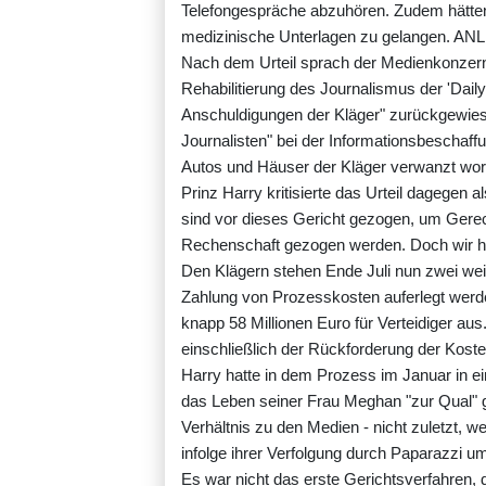
Telefongespräche abzuhören. Zudem hätten 
medizinische Unterlagen zu gelangen. ANL
Nach dem Urteil sprach der Medienkonzern
Rehabilitierung des Journalismus der 'Daily
Anschuldigungen der Kläger" zurückgewiese
Journalisten" bei der Informationsbeschaff
Autos und Häuser der Kläger verwanzt word
Prinz Harry kritisierte das Urteil dagegen al
sind vor dieses Gericht gezogen, um Gerech
Rechenschaft gezogen werden. Doch wir 
Den Klägern stehen Ende Juli nun zwei wei
Zahlung von Prozesskosten auferlegt wer
knapp 58 Millionen Euro für Verteidiger au
einschließlich der Rückforderung der Koste
Harry hatte in dem Prozess im Januar in 
das Leben seiner Frau Meghan "zur Qual" 
Verhältnis zu den Medien - nicht zuletzt, w
infolge ihrer Verfolgung durch Paparazzi
Es war nicht das erste Gerichtsverfahren, 