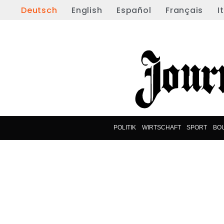
Deutsch
English
Español
Français
I
POLITIK
WIRTSCHAFT
SPORT
BO