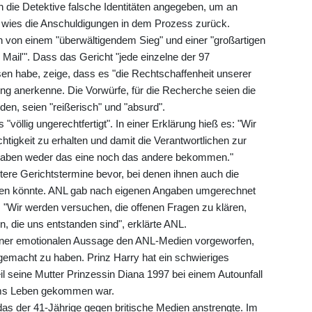
die Detektive falsche Identitäten angegeben, um an
 wies die Anschuldigungen in dem Prozess zurück.
 von einem "überwältigendem Sieg" und einer "großartigen
 Mail'". Dass das Gericht "jede einzelne der 97
n habe, zeige, dass es "die Rechtschaffenheit unserer
ung anerkenne. Die Vorwürfe, für die Recherche seien die
en, seien "reißerisch" und "absurd".
s "völlig ungerechtfertigt". In einer Erklärung hieß es: "Wir
tigkeit zu erhalten und damit die Verantwortlichen zur
haben weder das eine noch das andere bekommen."
tere Gerichtstermine bevor, bei denen ihnen auch die
den könnte. ANL gab nach eigenen Angaben umgerechnet
s. "Wir werden versuchen, die offenen Fragen zu klären,
n, die uns entstanden sind", erklärte ANL.
einer emotionalen Aussage den ANL-Medien vorgeworfen,
gemacht zu haben. Prinz Harry hat ein schwieriges
eil seine Mutter Prinzessin Diana 1997 bei einem Autounfall
 ums Leben gekommen war.
das der 41-Jährige gegen britische Medien anstrengte. Im