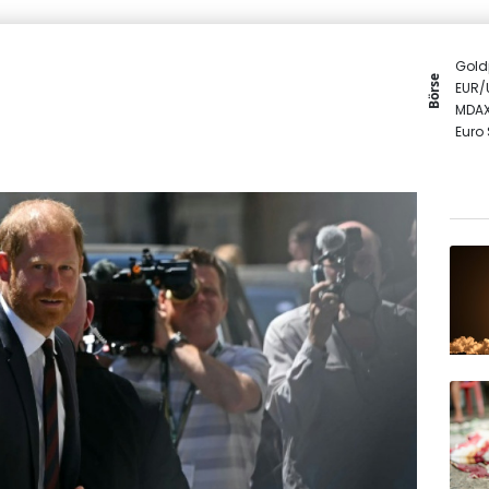
Gold
Börse
EUR/
MDA
Euro
DAX
TecD
SDAX