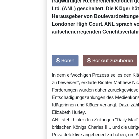
fragwürdiger Recherchemethoden g
Ltd. (ANL) gescheitert. Die Kläger 
Herausgeber von Boulevardzeitungen 
Londoner High Court. ANL sprach v
aufsehenerregenden Gerichtsverfahre
Hören
Hör auf zuzuhören
In dem elfwöchigen Prozess sei es den Klä
zu beweisen", erklärte Richter Matthew Nickli
Forderungen würden daher zurückgewiesen. 
Entschädigungszahlungen des Medienkonze
Klägerinnen und Kläger verlangt. Dazu zähl
Elizabeth Hurley.
ANL steht hinter den Zeitungen "Daily Mail
britischen Königs Charles III., und die üb
Privatdetektive angeheuert zu haben, um A