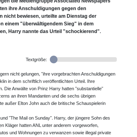
egen die Mediengruppe Associated Newspapers
hätten ihre Anschuldigungen gegen den
nicht bewiesen, urteilte am Dienstag der
on einem "überwältigendem Sieg" in dem
n, Harry nannte das Urteil "schockierend".
Textgröße:
gern nicht gelungen, "ihre vorgebrachten Anschuldigungen
n in dem schriftlich veröffentlichten Urteil. Ihre
Die Anwälte von Prinz Harry hatten "substantielle"
rns an ihren Mandanten und die sechs übrigen
te außer Elton John auch die britische Schauspielerin
" und "The Mail on Sunday". Harry, der jüngere Sohn des
rigen Kläger hatten ANL unter anderem vorgeworfen,
utos und Wohnungen zu verwanzen sowie illegal private