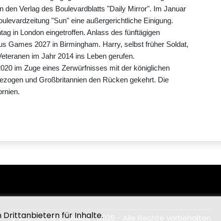
n den Verlag des Boulevardblatts "Daily Mirror". Im Januar
oulevardzeitung "Sun" eine außergerichtliche Einigung.
g in London eingetroffen. Anlass des fünftägigen
tus Games 2027 in Birmingham. Harry, selbst früher Soldat,
Veteranen im Jahr 2014 ins Leben gerufen.
020 im Zuge eines Zerwürfnisses mit der königlichen
kgezogen und Großbritannien den Rücken gekehrt. Die
ornien.
Drittanbietern für Inhalte.
© Journal De Bruxelles - 2026 - Alle Rechte vorbehalten