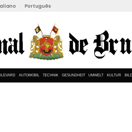
taliano
Português
ULEVARD
AUTOMOBIL
TECHNIK
GESUNDHEIT
UMWELT
KULTUR
BIL