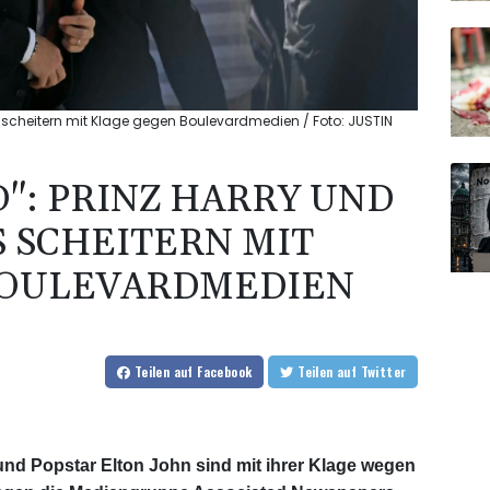
s scheitern mit Klage gegen Boulevardmedien / Foto: JUSTIN
": PRINZ HARRY UND
 SCHEITERN MIT
BOULEVARDMEDIEN
Teilen
auf Facebook
Teilen
auf Twitter
 und Popstar Elton John sind mit ihrer Klage wegen