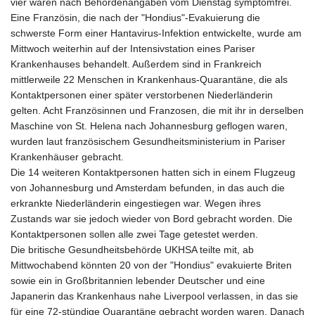
vier waren nach Behördenangaben vom Dienstag symptomfrei.
Eine Französin, die nach der "Hondius"-Evakuierung die
schwerste Form einer Hantavirus-Infektion entwickelte, wurde am
Mittwoch weiterhin auf der Intensivstation eines Pariser
Krankenhauses behandelt. Außerdem sind in Frankreich
mittlerweile 22 Menschen in Krankenhaus-Quarantäne, die als
Kontaktpersonen einer später verstorbenen Niederländerin
gelten. Acht Französinnen und Franzosen, die mit ihr in derselben
Maschine von St. Helena nach Johannesburg geflogen waren,
wurden laut französischem Gesundheitsministerium in Pariser
Krankenhäuser gebracht.
Die 14 weiteren Kontaktpersonen hatten sich in einem Flugzeug
von Johannesburg und Amsterdam befunden, in das auch die
erkrankte Niederländerin eingestiegen war. Wegen ihres
Zustands war sie jedoch wieder von Bord gebracht worden. Die
Kontaktpersonen sollen alle zwei Tage getestet werden.
Die britische Gesundheitsbehörde UKHSA teilte mit, ab
Mittwochabend könnten 20 von der "Hondius" evakuierte Briten
sowie ein in Großbritannien lebender Deutscher und eine
Japanerin das Krankenhaus nahe Liverpool verlassen, in das sie
für eine 72-stündige Quarantäne gebracht worden waren. Danach