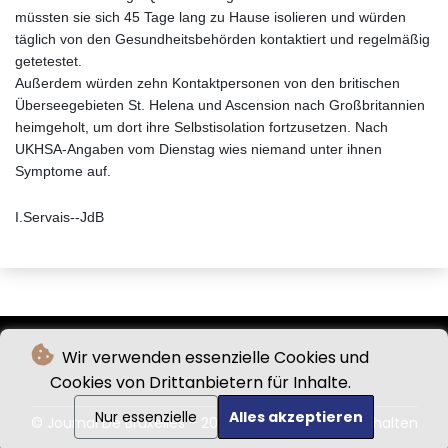
müssten sie sich 45 Tage lang zu Hause isolieren und würden
täglich von den Gesundheitsbehörden kontaktiert und regelmäßig
getetestet.
Außerdem würden zehn Kontaktpersonen von den britischen
Überseegebieten St. Helena und Ascension nach Großbritannien
heimgeholt, um dort ihre Selbstisolation fortzusetzen. Nach
UKHSA-Angaben vom Dienstag wies niemand unter ihnen
Symptome auf.
I.Servais--JdB
Wir verwenden essenzielle Cookies und
Cookies von Drittanbietern für Inhalte.
Nur essenzielle
Alles akzeptieren
© Journal De Bruxelles - 2026 - Alle Rechte vorbehalten