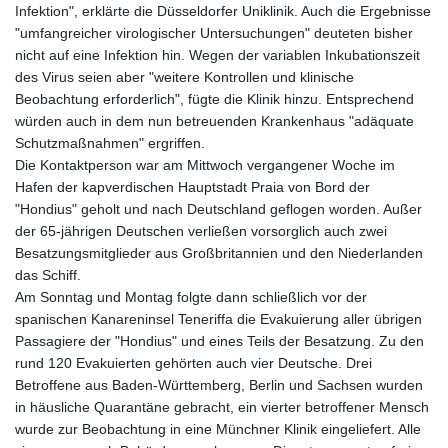
Infektion", erklärte die Düsseldorfer Uniklinik. Auch die Ergebnisse
"umfangreicher virologischer Untersuchungen" deuteten bisher
nicht auf eine Infektion hin. Wegen der variablen Inkubationszeit
des Virus seien aber "weitere Kontrollen und klinische
Beobachtung erforderlich", fügte die Klinik hinzu. Entsprechend
würden auch in dem nun betreuenden Krankenhaus "adäquate
Schutzmaßnahmen" ergriffen.
Die Kontaktperson war am Mittwoch vergangener Woche im
Hafen der kapverdischen Hauptstadt Praia von Bord der
"Hondius" geholt und nach Deutschland geflogen worden. Außer
der 65-jährigen Deutschen verließen vorsorglich auch zwei
Besatzungsmitglieder aus Großbritannien und den Niederlanden
das Schiff.
Am Sonntag und Montag folgte dann schließlich vor der
spanischen Kanareninsel Teneriffa die Evakuierung aller übrigen
Passagiere der "Hondius" und eines Teils der Besatzung. Zu den
rund 120 Evakuierten gehörten auch vier Deutsche. Drei
Betroffene aus Baden-Württemberg, Berlin und Sachsen wurden
in häusliche Quarantäne gebracht, ein vierter betroffener Mensch
wurde zur Beobachtung in eine Münchner Klinik eingeliefert. Alle