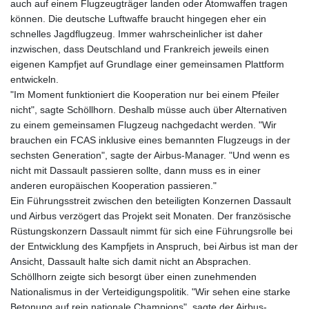
auch auf einem Flugzeugträger landen oder Atomwaffen tragen
können. Die deutsche Luftwaffe braucht hingegen eher ein
schnelles Jagdflugzeug. Immer wahrscheinlicher ist daher
inzwischen, dass Deutschland und Frankreich jeweils einen
eigenen Kampfjet auf Grundlage einer gemeinsamen Plattform
entwickeln.
"Im Moment funktioniert die Kooperation nur bei einem Pfeiler
nicht", sagte Schöllhorn. Deshalb müsse auch über Alternativen
zu einem gemeinsamen Flugzeug nachgedacht werden. "Wir
brauchen ein FCAS inklusive eines bemannten Flugzeugs in der
sechsten Generation", sagte der Airbus-Manager. "Und wenn es
nicht mit Dassault passieren sollte, dann muss es in einer
anderen europäischen Kooperation passieren."
Ein Führungsstreit zwischen den beteiligten Konzernen Dassault
und Airbus verzögert das Projekt seit Monaten. Der französische
Rüstungskonzern Dassault nimmt für sich eine Führungsrolle bei
der Entwicklung des Kampfjets in Anspruch, bei Airbus ist man der
Ansicht, Dassault halte sich damit nicht an Absprachen.
Schöllhorn zeigte sich besorgt über einen zunehmenden
Nationalismus in der Verteidigungspolitik. "Wir sehen eine starke
Betonung auf rein nationale Champions", sagte der Airbus-