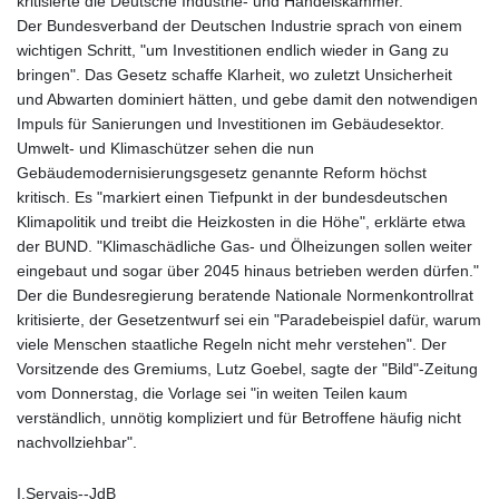
kritisierte die Deutsche Industrie- und Handelskammer.
Der Bundesverband der Deutschen Industrie sprach von einem
wichtigen Schritt, "um Investitionen endlich wieder in Gang zu
bringen". Das Gesetz schaffe Klarheit, wo zuletzt Unsicherheit
und Abwarten dominiert hätten, und gebe damit den notwendigen
Impuls für Sanierungen und Investitionen im Gebäudesektor.
Umwelt- und Klimaschützer sehen die nun
Gebäudemodernisierungsgesetz genannte Reform höchst
kritisch. Es "markiert einen Tiefpunkt in der bundesdeutschen
Klimapolitik und treibt die Heizkosten in die Höhe", erklärte etwa
der BUND. "Klimaschädliche Gas- und Ölheizungen sollen weiter
eingebaut und sogar über 2045 hinaus betrieben werden dürfen."
Der die Bundesregierung beratende Nationale Normenkontrollrat
kritisierte, der Gesetzentwurf sei ein "Paradebeispiel dafür, warum
viele Menschen staatliche Regeln nicht mehr verstehen". Der
Vorsitzende des Gremiums, Lutz Goebel, sagte der "Bild"-Zeitung
vom Donnerstag, die Vorlage sei "in weiten Teilen kaum
verständlich, unnötig kompliziert und für Betroffene häufig nicht
nachvollziehbar".
I.Servais--JdB