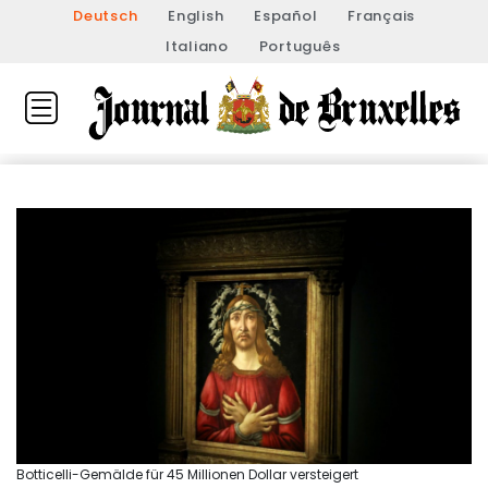
Deutsch
English
Español
Français
Italiano
Português
Botticelli-Gemälde für 45 Millionen Dollar versteigert