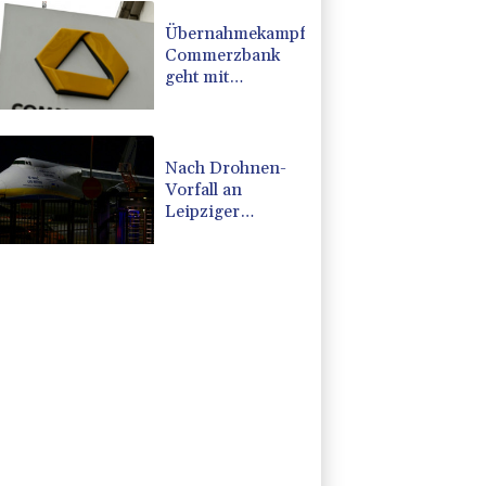
Übernahmekampf:
Commerzbank
geht mit
Rekordergebnis
in Gespräche mit
der Unicredit
Nach Drohnen-
Vorfall an
Leipziger
Flughafen: Suche
nach weiterem
Objekt dauert an