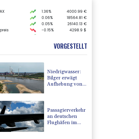
AX
1.36%
4000.99
€
0.06%
18564.81
€
0.05%
26140.13
€
preis
-0.15%
4298.9
$
X
0.01%
32431.12
€
 STOXX 50
0.39%
6502.56
€
VORGESTELLT
USD
-0.28%
1.1523
$
Niedrigwasser:
Bilger erwägt
Aufhebung von
Sonn- und
Feiertagsfahrverbot
für Lkw
Passagierverkehr
an deutschen
Flughäfen im
ersten Halbjahr
gesunken