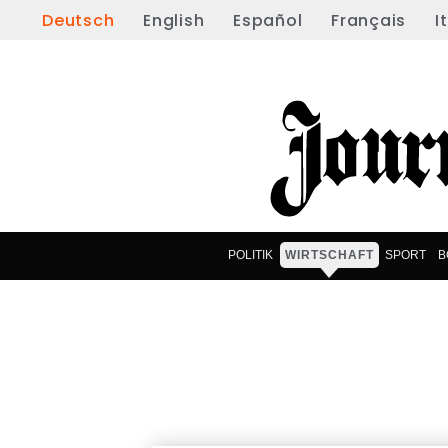
Deutsch
English
Español
Français
I
POLITIK
WIRTSCHAFT
SPORT
B