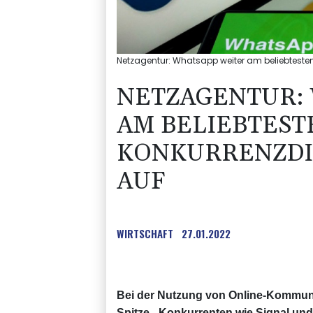
Netzagentur: Whatsapp weiter am beliebtesten
NETZAGENTUR:
AM BELIEBTESTE
KONKURRENZDI
AUF
WIRTSCHAFT
27.01.2022
Bei der Nutzung von Online-Kommuni
Spitze - Konkurrenten wie Signal und