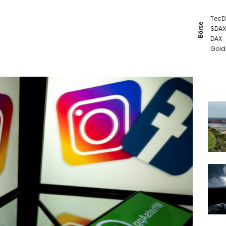
TecD
Börse
SDAX
DAX
Gold
MDA
Euro
EUR/