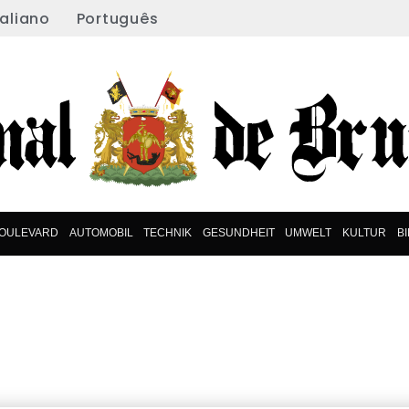
taliano
Português
OULEVARD
AUTOMOBIL
TECHNIK
GESUNDHEIT
UMWELT
KULTUR
B