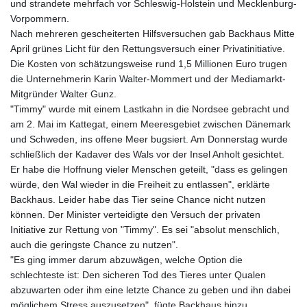
und strandete mehrfach vor Schleswig-Holstein und Mecklenburg-
Vorpommern.
Nach mehreren gescheiterten Hilfsversuchen gab Backhaus Mitte
April grünes Licht für den Rettungsversuch einer Privatinitiative.
Die Kosten von schätzungsweise rund 1,5 Millionen Euro trugen
die Unternehmerin Karin Walter-Mommert und der Mediamarkt-
Mitgründer Walter Gunz.
"Timmy" wurde mit einem Lastkahn in die Nordsee gebracht und
am 2. Mai im Kattegat, einem Meeresgebiet zwischen Dänemark
und Schweden, ins offene Meer bugsiert. Am Donnerstag wurde
schließlich der Kadaver des Wals vor der Insel Anholt gesichtet.
Er habe die Hoffnung vieler Menschen geteilt, "dass es gelingen
würde, den Wal wieder in die Freiheit zu entlassen", erklärte
Backhaus. Leider habe das Tier seine Chance nicht nutzen
können. Der Minister verteidigte den Versuch der privaten
Initiative zur Rettung von "Timmy". Es sei "absolut menschlich,
auch die geringste Chance zu nutzen".
"Es ging immer darum abzuwägen, welche Option die
schlechteste ist: Den sicheren Tod des Tieres unter Qualen
abzuwarten oder ihm eine letzte Chance zu geben und ihn dabei
möglichem Stress auszusetzen", fügte Backhaus hinzu.