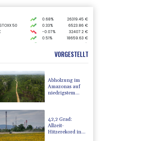
0.68%
26319.45
€
 STOXX 50
0.33%
6523.86
€
X
-0.07%
32407.2
€
0.51%
18659.63
€
preis
2.28%
4399.7
$
AX
1.67%
4068.78
€
VORGESTELLT
USD
0.32%
1.1562
$
Abholzung im
Amazonas auf
niedrigstem
Stand seit einem
Jahrzehnt
42,2 Grad:
Allzeit-
Hitzerekord in
der Slowakei