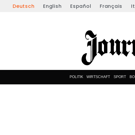
Deutsch
English
Español
Français
I
POLITIK
WIRTSCHAFT
SPORT
BO