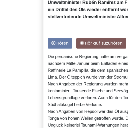
Umweltminister Rubén Ramírez am Fre
ein Drittel des Öls wieder entfernt w
stellvertretende Umweltminister Alfr
Hören
Hör auf zuzuhören
Die peruanische Regierung hatte am ver
nachdem Mitte Januar beim Entladen eines 
Raffinerie La Pampilla, die dem spanischen
Lima. Der Ölteppich wurde von der Strömun
Nach Angaben der Regierung wurden mehr 
kontaminiert. Tausende Fische und Seevöge
Lebensgrundlage verloren. Auch für den To
Südhalbkugel herbe Verluste.
Nach Angaben von Repsol war das Öl ausge
Tonga von hohen Wellen getroffen wurde. 
Unglück keinerlei Tsunami-Warnungen her