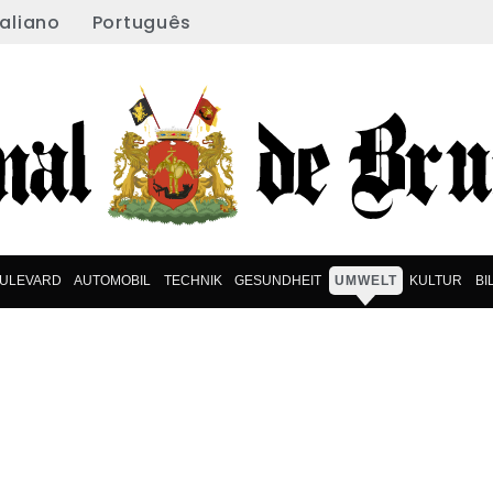
taliano
Português
ULEVARD
AUTOMOBIL
TECHNIK
GESUNDHEIT
UMWELT
KULTUR
BI