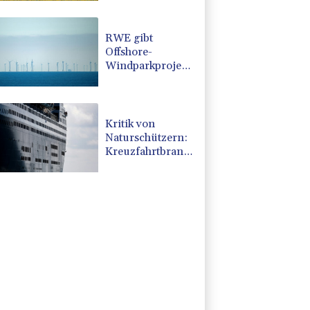
nach nur einem
Tag gebrochen
RWE gibt
Offshore-
Windparkprojekte
in den USA auf
Kritik von
Naturschützern:
Kreuzfahrtbranche
weiter auf
"fossilem Kurs"