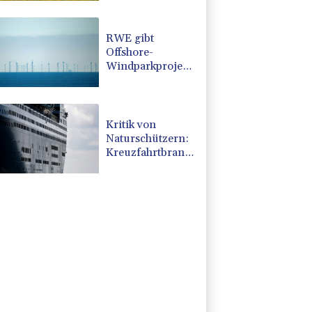
nach nur einem
Tag gebrochen
RWE gibt
Offshore-
Windparkprojekte
in den USA auf
Kritik von
Naturschützern:
Kreuzfahrtbranche
weiter auf
"fossilem Kurs"