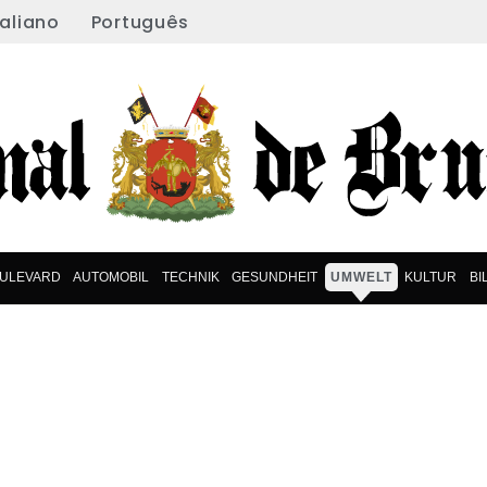
taliano
Português
ULEVARD
AUTOMOBIL
TECHNIK
GESUNDHEIT
UMWELT
KULTUR
BI