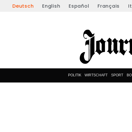
Deutsch
English
Español
Français
I
POLITIK
WIRTSCHAFT
SPORT
BO