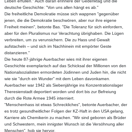
Leben erfüllen." Auch daran erinnere der Gedenktag und die
deutsche Geschichte: "Von uns allen hängt es ab."
Die freiheitliche Demokratie müsse sich wappnen "gegenüber
jenen, die die Demokratie beschwören, aber nur ihre eigene
Freiheit meinen", betonte Bas. "Die Toleranz für sich einfordern,
aber für den Pluralismus nur Verachtung übrighaben. Die Lügen
verbreiten, um zu verunsichern. Die zu Hass und Gewalt
aufstacheln – und sich im Nachhinein mit empörter Geste
distanzieren."
Die heute 87-jährige Auerbacher wies mit ihrer eigenen
Geschichte exemplarisch auf das Schicksal der Millionen von den
Nationalsozialisten ermordeten Jüdinnen und Juden hin, die nicht
wie sie "durch ein Wunder" mit dem Leben davonkamen.
Auerbacher war 1942 als Siebenjährige ins Konzentrationslager
Theresienstadt deportiert worden und dort bis zur Befreiung
durch die Rote Armee 1945 interniert.
"Menschenhass ist etwas Schreckliches", betonte Auerbacher, der
es trotz gesundheitlicher Folgen der KZ-Haft in den USA gelang,
Karriere als Chemikerin zu machen. "Wir sind geboren als Brüder
und Schwestern, mein innigster Wunsch ist die Versöhnung aller
Menschen", hob sie hervor.