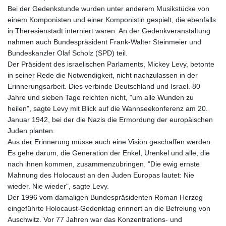
Bei der Gedenkstunde wurden unter anderem Musikstücke von
einem Komponisten und einer Komponistin gespielt, die ebenfalls
in Theresienstadt interniert waren. An der Gedenkveranstaltung
nahmen auch Bundespräsident Frank-Walter Steinmeier und
Bundeskanzler Olaf Scholz (SPD) teil.
Der Präsident des israelischen Parlaments, Mickey Levy, betonte
in seiner Rede die Notwendigkeit, nicht nachzulassen in der
Erinnerungsarbeit. Dies verbinde Deutschland und Israel. 80
Jahre und sieben Tage reichten nicht, "um alle Wunden zu
heilen", sagte Levy mit Blick auf die Wannseekonferenz am 20.
Januar 1942, bei der die Nazis die Ermordung der europäischen
Juden planten.
Aus der Erinnerung müsse auch eine Vision geschaffen werden.
Es gehe darum, die Generation der Enkel, Urenkel und alle, die
nach ihnen kommen, zusammenzubringen. "Die ewig ernste
Mahnung des Holocaust an den Juden Europas lautet: Nie
wieder. Nie wieder", sagte Levy.
Der 1996 vom damaligen Bundespräsidenten Roman Herzog
eingeführte Holocaust-Gedenktag erinnert an die Befreiung von
Auschwitz. Vor 77 Jahren war das Konzentrations- und