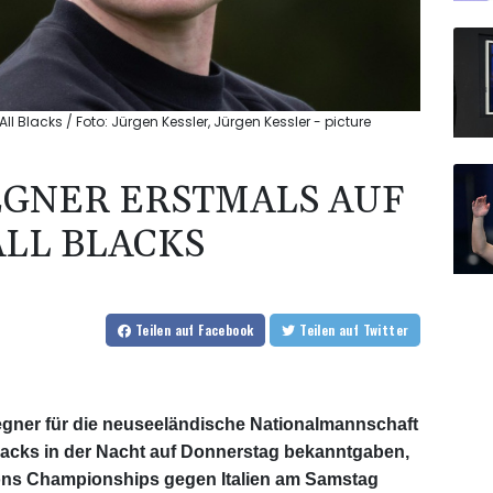
l Blacks / Foto: Jürgen Kessler, Jürgen Kessler - picture
EGNER ERSTMALS AUF
ALL BLACKS
Teilen
auf Facebook
Teilen
auf Twitter
gner für die neuseeländische Nationalmannschaft
 Blacks in der Nacht auf Donnerstag bekanntgaben,
tions Championships gegen Italien am Samstag