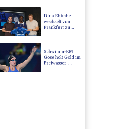
für Ansah
Dina Ebimbe
wechselt von
Frankfurt zu
Schalke
Schwimm-EM:
Gose holt Gold im
Freiwasser-
Knockout