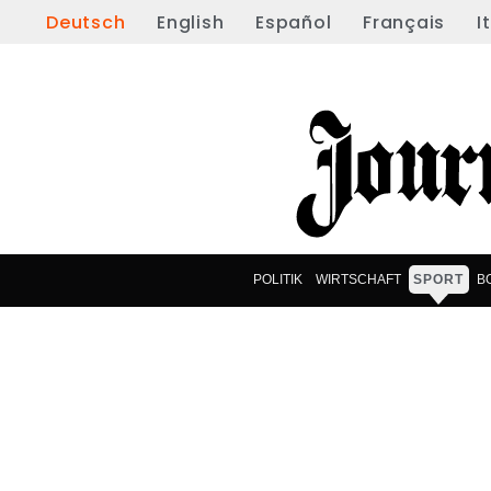
Deutsch
English
Español
Français
I
POLITIK
WIRTSCHAFT
SPORT
B