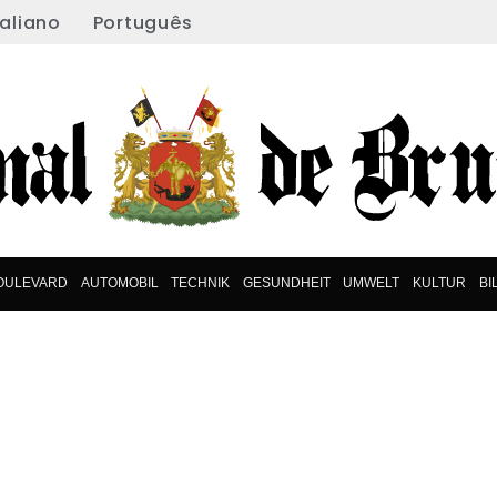
taliano
Português
OULEVARD
AUTOMOBIL
TECHNIK
GESUNDHEIT
UMWELT
KULTUR
BI