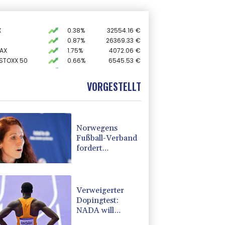
X
0.38%
32554.16
€
0.87%
26369.33
€
AX
1.75%
4072.06
€
 STOXX 50
0.66%
6545.53
€
0.65%
18686.08
€
preis
1.82%
4379.5
$
VORGESTELLT
USD
0.04%
1.153
$
Norwegens
Fußball-Verband
fordert
Infantinos
Rücktritt
Verweigerter
Dopingtest:
NADA will
Vierjahressperre