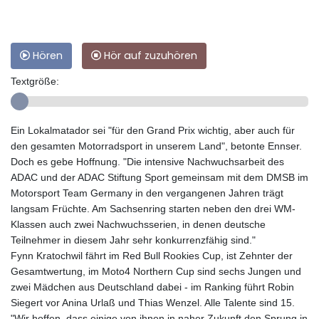
Hören
Hör auf zuzuhören
Textgröße:
Ein Lokalmatador sei "für den Grand Prix wichtig, aber auch für
den gesamten Motorradsport in unserem Land", betonte Ennser.
Doch es gebe Hoffnung. "Die intensive Nachwuchsarbeit des
ADAC und der ADAC Stiftung Sport gemeinsam mit dem DMSB im
Motorsport Team Germany in den vergangenen Jahren trägt
langsam Früchte. Am Sachsenring starten neben den drei WM-
Klassen auch zwei Nachwuchsserien, in denen deutsche
Teilnehmer in diesem Jahr sehr konkurrenzfähig sind."
Fynn Kratochwil fährt im Red Bull Rookies Cup, ist Zehnter der
Gesamtwertung, im Moto4 Northern Cup sind sechs Jungen und
zwei Mädchen aus Deutschland dabei - im Ranking führt Robin
Siegert vor Anina Urlaß und Thias Wenzel. Alle Talente sind 15.
"Wir hoffen, dass einige von ihnen in naher Zukunft den Sprung in