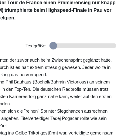
der Tour de France einen Premierensieg nur knapp
 triumphierte beim Highspeed-Finale in Pau vor
elgien.
Textgröße:
nter, der zuvor auch beim Zwischensprint geglänzt hatte,
urch ist es halt extrem stressig gewesen. Jeder wollte in
 gelang das hervorragend.
d Phil Bauhaus (Bocholt/Bahrain Victorious) an seinem
g in den Top-Ten. Die deutschen Radprofis müssen trotz
ßten Karriereerfolg ganz nahe kam, weiter auf den ersten
arten.
enen sich die "reinen" Sprinter Siegchancen ausrechnen
 angehen. Titelverteidiger Tadej Pogacar rollte wie sein
iel.
tag ins Gelbe Trikot gestürmt war, verteidigte gemeinsam