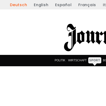
Deutsch
English
Español
Français
I
POLITIK
WIRTSCHAFT
SPORT
B