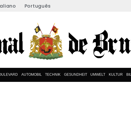
taliano
Português
OULEVARD
AUTOMOBIL
TECHNIK
GESUNDHEIT
UMWELT
KULTUR
BI