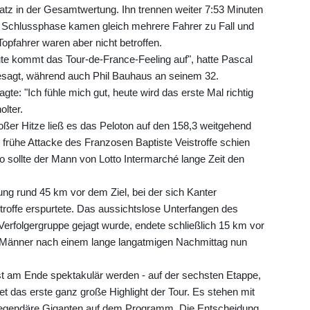
tz in der Gesamtwertung. Ihn trennen weiter 7:53 Minuten
er Schlussphase kamen gleich mehrere Fahrer zu Fall und
Topfahrer waren aber nicht betroffen.
ute kommt das Tour-de-France-Feeling auf", hatte Pascal
sagt, während auch Phil Bauhaus an seinem 32.
te: "Ich fühle mich gut, heute wird das erste Mal richtig
lter.
oßer Hitze ließ es das Peloton auf den 158,3 weitgehend
 frühe Attacke des Franzosen Baptiste Veistroffe schien
o sollte der Mann von Lotto Intermarché lange Zeit den
ng rund 45 km vor dem Ziel, bei der sich Kanter
troffe erspurtete. Das aussichtslose Unterfangen des
Verfolgergruppe gejagt wurde, endete schließlich 15 km vor
n Männer nach einem lange langatmigen Nachmittag nun
st am Ende spektakulär werden - auf der sechsten Etappe,
t das erste ganz große Highlight der Tour. Es stehen mit
legendäre Giganten auf dem Programm. Die Entscheidung