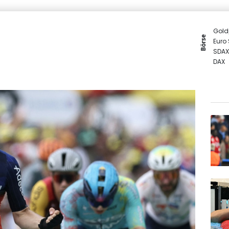
Gold
Börse
Euro
SDAX
DAX
TecD
MDA
EUR/