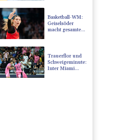
Basketball-WM:
Geiselsöder
macht gesamte
Vorbereitung mit
Trauerflor und
Schweigeminute:
Inter Miami
trauert mit Messi