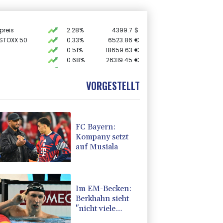
preis
2.28%
4399.7
$
 STOXX 50
0.33%
6523.86
€
0.51%
18659.63
€
0.68%
26319.45
€
AX
1.67%
4068.78
€
X
-0.07%
32407.2
€
VORGESTELLT
USD
0.32%
1.1562
$
FC Bayern:
Kompany setzt
auf Musiala
Im EM-Becken:
Berkhahn sieht
"nicht viele
Medaillenchancen"