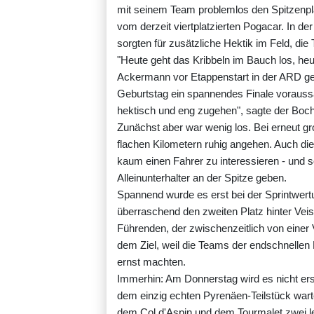
mit seinem Team problemlos den Spitzenpla
vom derzeit viertplatzierten Pogacar. In d
sorgten für zusätzliche Hektik im Feld, die 
"Heute geht das Kribbeln im Bauch los, he
Ackermann vor Etappenstart in der ARD ge
Geburtstag ein spannendes Finale voraussag
hektisch und eng zugehen", sagte der Bocho
Zunächst aber war wenig los. Bei erneut gr
flachen Kilometern ruhig angehen. Auch die
kaum einen Fahrer zu interessieren - und s
Alleinunterhalter an der Spitze geben.
Spannend wurde es erst bei der Sprintwertu
überraschend den zweiten Platz hinter Veis
Führenden, der zwischenzeitlich von einer 
dem Ziel, weil die Teams der endschnelle
ernst machten.
Immerhin: Am Donnerstag wird es nicht er
dem einzig echten Pyrenäen-Teilstück warte
dem Col d'Aspin und dem Tourmalet zwei 