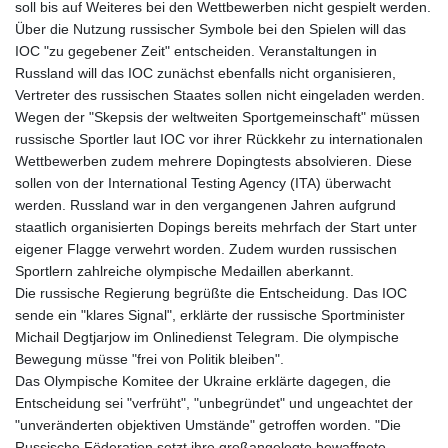
soll bis auf Weiteres bei den Wettbewerben nicht gespielt werden.
Über die Nutzung russischer Symbole bei den Spielen will das
IOC "zu gegebener Zeit" entscheiden. Veranstaltungen in
Russland will das IOC zunächst ebenfalls nicht organisieren,
Vertreter des russischen Staates sollen nicht eingeladen werden.
Wegen der "Skepsis der weltweiten Sportgemeinschaft" müssen
russische Sportler laut IOC vor ihrer Rückkehr zu internationalen
Wettbewerben zudem mehrere Dopingtests absolvieren. Diese
sollen von der International Testing Agency (ITA) überwacht
werden. Russland war in den vergangenen Jahren aufgrund
staatlich organisierten Dopings bereits mehrfach der Start unter
eigener Flagge verwehrt worden. Zudem wurden russischen
Sportlern zahlreiche olympische Medaillen aberkannt.
Die russische Regierung begrüßte die Entscheidung. Das IOC
sende ein "klares Signal", erklärte der russische Sportminister
Michail Degtjarjow im Onlinedienst Telegram. Die olympische
Bewegung müsse "frei von Politik bleiben".
Das Olympische Komitee der Ukraine erklärte dagegen, die
Entscheidung sei "verfrüht", "unbegründet" und ungeachtet der
"unveränderten objektiven Umstände" getroffen worden. "Die
Russische Föderation setzt ihre großangelegte bewaffnete