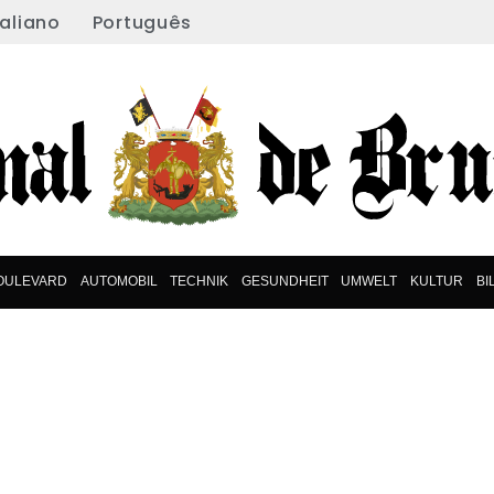
taliano
Português
OULEVARD
AUTOMOBIL
TECHNIK
GESUNDHEIT
UMWELT
KULTUR
BI