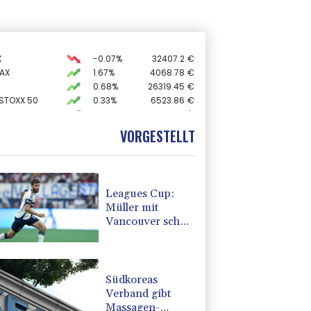
X
-0.07%
32407.2
€
AX
1.67%
4068.78
€
0.68%
26319.45
€
 STOXX 50
0.33%
6523.86
€
USD
0.32%
1.1562
$
0.51%
18659.63
€
VORGESTELLT
preis
2.28%
4399.7
$
Leagues Cup:
Müller mit
Vancouver schon
ausgeschieden
Südkoreas
Verband gibt
Massagen-