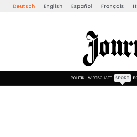
Deutsch
English
Español
Français
I
POLITIK
WIRTSCHAFT
SPORT
B