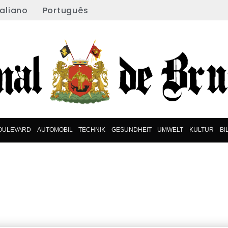
taliano
Português
OULEVARD
AUTOMOBIL
TECHNIK
GESUNDHEIT
UMWELT
KULTUR
BI