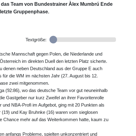
für das Team von Bundestrainer Àlex Mumbrú Ende
 letzte Gruppenphase.
Textgröße:
eutsche Mannschaft gegen Polen, die Niederlande und
terreich im direkten Duell den letzten Platz sicherte.
, zu denen neben Deutschland aus der Gruppe E auch
s für die WM im nächsten Jahr (27. August bis 12.
Phase zwei mitgenommen.
iga (92:86), wo das deutsche Team vor gut neuneinhalb
e Gastgeber nur kurz Zweifel an ihrer Favoritenrolle
 und NBA-Profi im Aufgebot, ging mit 20 Punkten als
r (19) und Kay Bruhnke (16) waren vom sieglosen
ine Chance mehr auf das Weiterkommen hatte, kaum zu
n anfangs Probleme, spielten unkonzentriert und