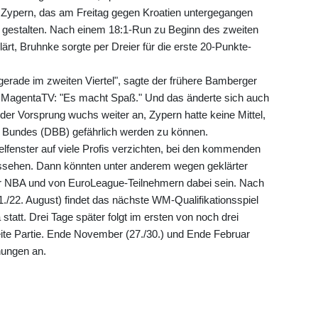
Zypern, das am Freitag gegen Kroatien untergegangen
en gestalten. Nach einem 18:1-Run zu Beginn des zweiten
ärt, Bruhnke sorgte per Dreier für die erste 20-Punkte-
erade im zweiten Viertel", sagte der frühere Bamberger
i MagentaTV: "Es macht Spaß." Und das änderte sich auch
t, der Vorsprung wuchs weiter an, Zypern hatte keine Mittel,
 Bundes (DBB) gefährlich werden zu können.
lfenster auf viele Profis verzichten, bei den kommenden
ssehen. Dann könnten unter anderem wegen geklärter
er NBA und von EuroLeague-Teilnehmern dabei sein. Nach
./22. August) findet das nächste WM-Qualifikationsspiel
tatt. Drei Tage später folgt im ersten von noch drei
ite Partie. Ende November (27./30.) und Ende Februar
nungen an.