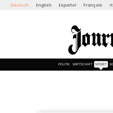
Deutsch
English
Español
Français
I
POLITIK
WIRTSCHAFT
SPORT
B