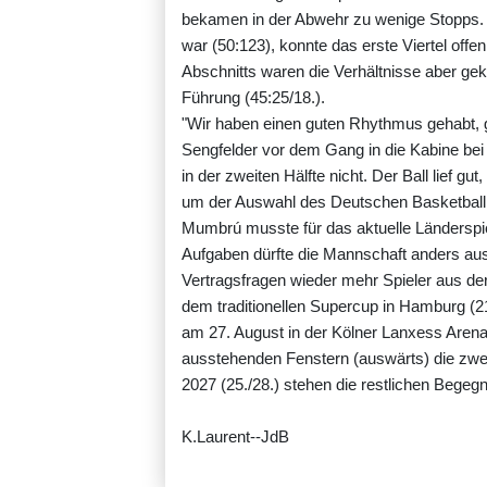
bekamen in der Abwehr zu wenige Stopps. 
war (50:123), konnte das erste Viertel off
Abschnitts waren die Verhältnisse aber gekl
Führung (45:25/18.).
"Wir haben einen guten Rhythmus gehabt, g
Sengfelder vor dem Gang in die Kabine be
in der zweiten Hälfte nicht. Der Ball lief gu
um der Auswahl des Deutschen Basketball
Mumbrú musste für das aktuelle Länderspie
Aufgaben dürfte die Mannschaft anders au
Vertragsfragen wieder mehr Spieler aus d
dem traditionellen Supercup in Hamburg (21
am 27. August in der Kölner Lanxess Arena s
ausstehenden Fenstern (auswärts) die zwe
2027 (25./28.) stehen die restlichen Begeg
K.Laurent--JdB