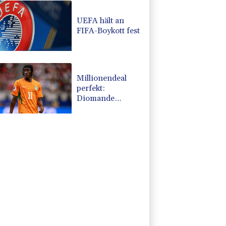
UEFA hält an
FIFA-Boykott fest
Millionendeal
perfekt:
Diomande
wechselt nach
Madrid