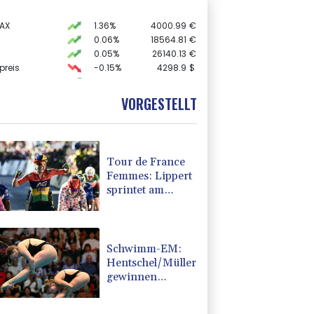
AX
1.36%
4000.99
€
0.06%
18564.81
€
0.05%
26140.13
€
preis
-0.15%
4298.9
$
X
0.01%
32431.12
€
 STOXX 50
0.39%
6502.56
€
VORGESTELLT
USD
-0.28%
1.1523
$
Tour de France
Femmes: Lippert
sprintet am
Etappensieg
vorbei
Schwimm-EM:
Hentschel/Müller
gewinnen
Synchron-Bronze