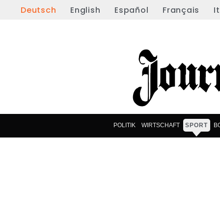
Deutsch
English
Español
Français
I
POLITIK
WIRTSCHAFT
SPORT
B