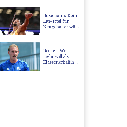
Busemann: Kein
EM-Titel für
Neugebauer wäre
"eine
Enttäuschung"
Becker: Wer
mehr will als
Klassenerhalt hat
"Fehler im Kopf"