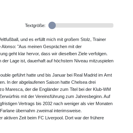
Textgröße:
ltfußball, und es erfüllt mich mit großem Stolz, Trainer
te Alonso: "Aus meinen Gesprächen mit der
ng geht klar hervor, dass wir dieselben Ziele verfolgen.
n der Lage ist, dauerhaft auf höchstem Niveau mitzuspielen
uble geführt hatte und bis Januar bei Real Madrid im Amt
en. In der abgelaufenen Saison hatte Chelsea drei
nzo Maresca, der die Engländer zum Titel bei der Klub-WM
 Zerwürfnis mit der Vereinsführung zum Jahresbeginn. Auf
angfristigen Vertrags bis 2032 nach weniger als vier Monaten
Farlane übernahm zweimal interimsweise.
 aktiven Zeit beim FC Liverpool. Dort war der frühere