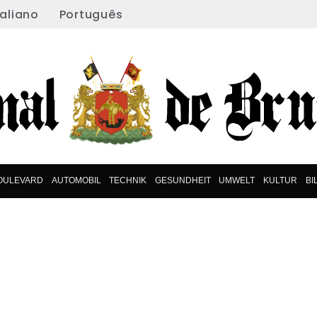
taliano
Português
OULEVARD
AUTOMOBIL
TECHNIK
GESUNDHEIT
UMWELT
KULTUR
BI