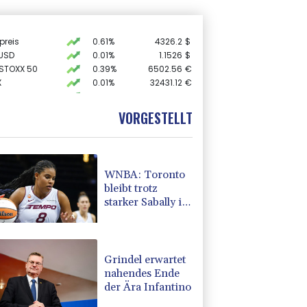
preis
0.61%
4326.2
$
USD
0.01%
1.1526
$
 STOXX 50
0.39%
6502.56
€
X
0.01%
32431.12
€
0.05%
26140.13
€
0.06%
18564.81
€
VORGESTELLT
AX
1.36%
4000.99
€
WNBA: Toronto
bleibt trotz
starker Sabally in
der Krise
Grindel erwartet
nahendes Ende
der Ära Infantino