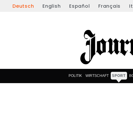
Deutsch
English
Español
Français
I
POLITIK
WIRTSCHAFT
SPORT
B