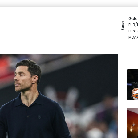
Gold
Börse
EUR/
Euro
MDA
DAX
SDAX
TecD