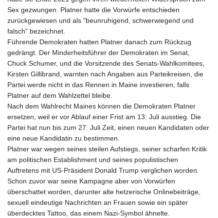
Sex gezwungen. Platner hatte die Vorwürfe entschieden
zurückgewiesen und als "beunruhigend, schwerwiegend und
falsch" bezeichnet.
Führende Demokraten hatten Platner danach zum Rückzug
gedrängt. Der Minderheitsführer der Demokraten im Senat,
Chuck Schumer, und die Vorsitzende des Senats-Wahlkomitees,
Kirsten Gillibrand, warnten nach Angaben aus Parteikreisen, die
Partei werde nicht in das Rennen in Maine investieren, falls
Platner auf dem Wahlzettel bleibe.
Nach dem Wahlrecht Maines können die Demokraten Platner
ersetzen, weil er vor Ablauf einer Frist am 13. Juli ausstieg. Die
Partei hat nun bis zum 27. Juli Zeit, einen neuen Kandidaten oder
eine neue Kandidatin zu bestimmen.
Platner war wegen seines steilen Aufstiegs, seiner scharfen Kritik
am politischen Establishment und seines populistischen
Auftretens mit US-Präsident Donald Trump verglichen worden.
Schon zuvor war seine Kampagne aber von Vorwürfen
überschattet worden, darunter alte hetzerische Onlinebeiträge,
sexuell eindeutige Nachrichten an Frauen sowie ein später
überdecktes Tattoo, das einem Nazi-Symbol ähnelte.