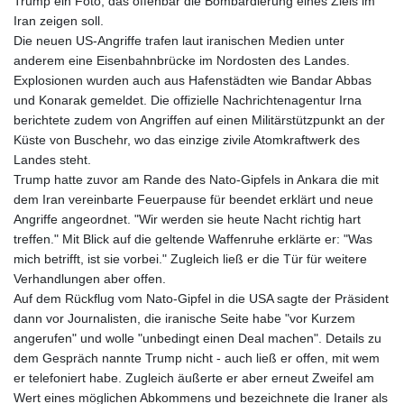
Trump ein Foto, das offenbar die Bombardierung eines Ziels im
Iran zeigen soll.
Die neuen US-Angriffe trafen laut iranischen Medien unter
anderem eine Eisenbahnbrücke im Nordosten des Landes.
Explosionen wurden auch aus Hafenstädten wie Bandar Abbas
und Konarak gemeldet. Die offizielle Nachrichtenagentur Irna
berichtete zudem von Angriffen auf einen Militärstützpunkt an der
Küste von Buschehr, wo das einzige zivile Atomkraftwerk des
Landes steht.
Trump hatte zuvor am Rande des Nato-Gipfels in Ankara die mit
dem Iran vereinbarte Feuerpause für beendet erklärt und neue
Angriffe angeordnet. "Wir werden sie heute Nacht richtig hart
treffen." Mit Blick auf die geltende Waffenruhe erklärte er: "Was
mich betrifft, ist sie vorbei." Zugleich ließ er die Tür für weitere
Verhandlungen aber offen.
Auf dem Rückflug vom Nato-Gipfel in die USA sagte der Präsident
dann vor Journalisten, die iranische Seite habe "vor Kurzem
angerufen" und wolle "unbedingt einen Deal machen". Details zu
dem Gespräch nannte Trump nicht - auch ließ er offen, mit wem
er telefoniert habe. Zugleich äußerte er aber erneut Zweifel am
Wert eines möglichen Abkommens und bezeichnete die Iraner als