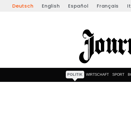
Deutsch
English
Español
Français
I
POLITIK
WIRTSCHAFT
SPORT
B