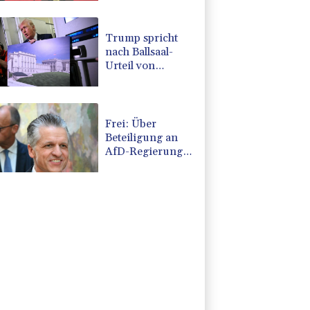
Kampf gegen
Drogengewalt an
Trump spricht
nach Ballsaal-
Urteil von
"nationaler
Schande"
Frei: Über
Beteiligung an
AfD-Regierung
entscheidet nicht
CDU in Sachsen-
Anhalt