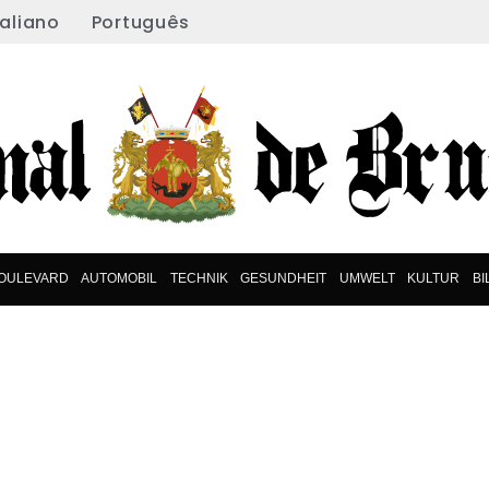
taliano
Português
OULEVARD
AUTOMOBIL
TECHNIK
GESUNDHEIT
UMWELT
KULTUR
B