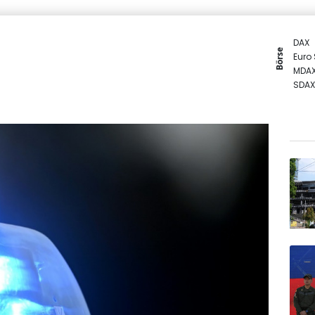
DAX
Börse
Euro
MDA
SDAX
Gold
TecD
EUR/