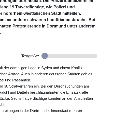
ungen durchsucht. Die Polizei identifizierte im
ang 19 Tatverdächtige, wie Polizei und
 nordrhein-westfälischen Stadt mitteilten.
 des besonders schweren Landfriedensbruchs. Bei
hatten Protestierende in Dortmund unter anderem
.
Textgröße:
 der damaligen Lage in Syrien und einem Konflikt
schen Armee. Auch in anderen deutschen Städten gab es
izei und Passanten.
und 30 Strafverfahren ein. Bei den Durchsuchungen am
dohl und Datteln beschlagnahmten die Einsatzkräfte
tücke. Sechs Tatverdächtige konnten an den Anschriften
cht.
chreitungen in der Dortmunder Innenstadt mehrere