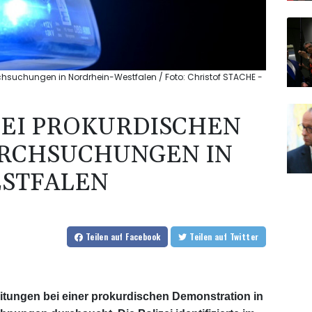
chsuchungen in Nordrhein-Westfalen / Foto: Christof STACHE -
BEI PROKURDISCHEN
URCHSUCHUNGEN IN
STFALEN
Teilen
auf Facebook
Teilen
auf Twitter
itungen bei einer prokurdischen Demonstration in