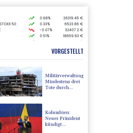
0.68%
26319.45
€
 STOXX 50
0.33%
6523.86
€
X
-0.07%
32407.2
€
0.51%
18659.63
€
preis
2.28%
4399.7
$
AX
1.67%
4068.78
€
VORGESTELLT
USD
0.32%
1.1562
$
Militärverwaltung:
Mindestens drei
Tote durch
russische
Angriffe in
Region Kiew
Kolumbien:
Neuer Präsident
kündigt
"unermüdlichen"