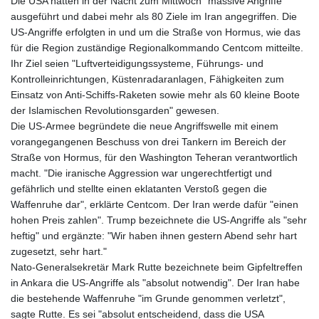
Die USA hatten in der Nacht zum Mittwoch "massive Angriffe"
ausgeführt und dabei mehr als 80 Ziele im Iran angegriffen. Die
US-Angriffe erfolgten in und um die Straße von Hormus, wie das
für die Region zuständige Regionalkommando Centcom mitteilte.
Ihr Ziel seien "Luftverteidigungssysteme, Führungs- und
Kontrolleinrichtungen, Küstenradaranlagen, Fähigkeiten zum
Einsatz von Anti-Schiffs-Raketen sowie mehr als 60 kleine Boote
der Islamischen Revolutionsgarden" gewesen.
Die US-Armee begründete die neue Angriffswelle mit einem
vorangegangenen Beschuss von drei Tankern im Bereich der
Straße von Hormus, für den Washington Teheran verantwortlich
macht. "Die iranische Aggression war ungerechtfertigt und
gefährlich und stellte einen eklatanten Verstoß gegen die
Waffenruhe dar", erklärte Centcom. Der Iran werde dafür "einen
hohen Preis zahlen". Trump bezeichnete die US-Angriffe als "sehr
heftig" und ergänzte: "Wir haben ihnen gestern Abend sehr hart
zugesetzt, sehr hart."
Nato-Generalsekretär Mark Rutte bezeichnete beim Gipfeltreffen
in Ankara die US-Angriffe als "absolut notwendig". Der Iran habe
die bestehende Waffenruhe "im Grunde genommen verletzt",
sagte Rutte. Es sei "absolut entscheidend, dass die USA