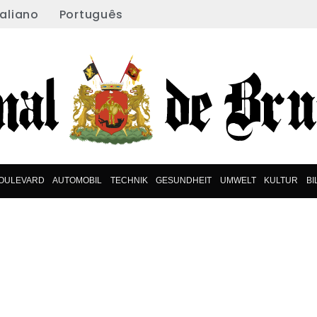
taliano
Português
OULEVARD
AUTOMOBIL
TECHNIK
GESUNDHEIT
UMWELT
KULTUR
B