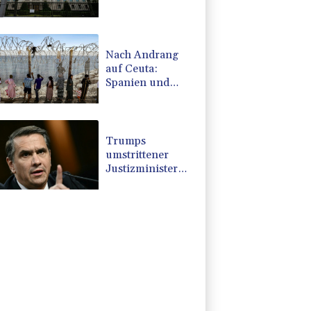
Drohnenvorfall
an Leipziger
Flughafen zurück
Nach Andrang
auf Ceuta:
Spanien und
Italien streiten
über
Grenzkontrollen
Trumps
umstrittener
Justizminister
Blanche kurz vor
der Bestätigung
im Senat