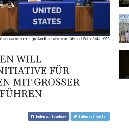
 Präzionswaffen mit großer Reichweite anführen / Foto: SAUL LOEB
N WILL E
TIATIVE FÜR P
MIT GROSSER RE
ÜHREN
Teilen
auf Facebook
Teilen
auf Twitter