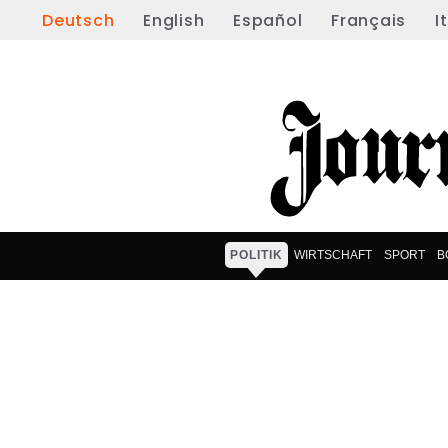
Deutsch
English
Español
Français
I
POLITIK
WIRTSCHAFT
SPORT
B