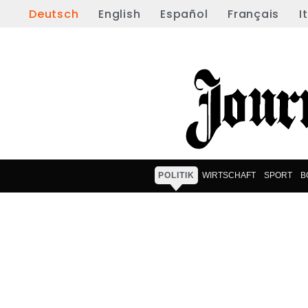
Deutsch
English
Español
Français
I
POLITIK
WIRTSCHAFT
SPORT
B