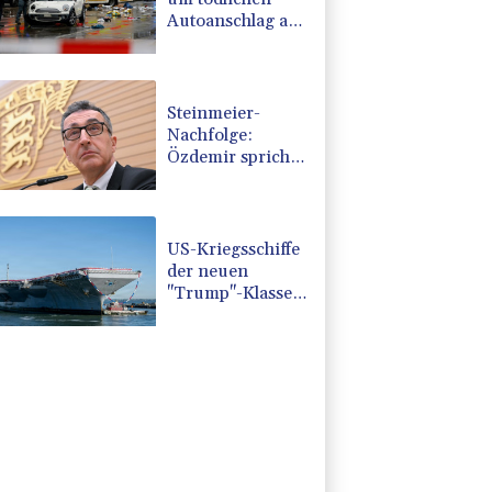
Autoanschlag auf
Verdi-
Demonstration in
München
Steinmeier-
Nachfolge:
Özdemir spricht
sich für eine
Frau aus
US-Kriegsschiffe
der neuen
"Trump"-Klasse
könnten 275
Milliarden Dollar
kosten