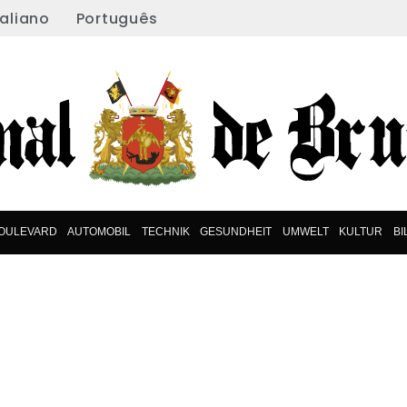
taliano
Português
OULEVARD
AUTOMOBIL
TECHNIK
GESUNDHEIT
UMWELT
KULTUR
B