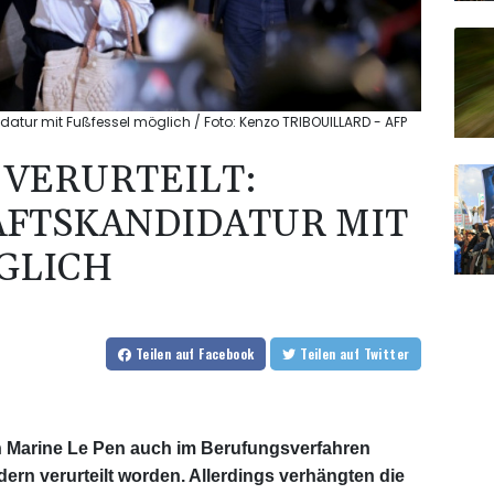
didatur mit Fußfessel möglich / Foto: Kenzo TRIBOUILLARD - AFP
S VERURTEILT:
AFTSKANDIDATUR MIT
LICH
Teilen
auf Facebook
Teilen
auf Twitter
tin Marine Le Pen auch im Berufungsverfahren
rn verurteilt worden. Allerdings verhängten die