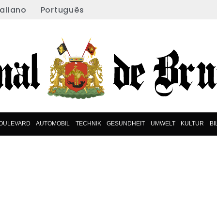
taliano
Português
OULEVARD
AUTOMOBIL
TECHNIK
GESUNDHEIT
UMWELT
KULTUR
B