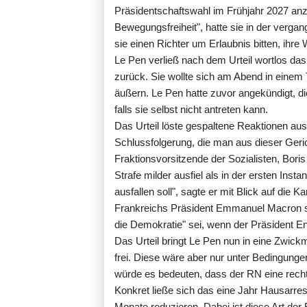
Präsidentschaftswahl im Frühjahr 2027 anz
Bewegungsfreiheit", hatte sie in der verg
sie einen Richter um Erlaubnis bitten, ih
Le Pen verließ nach dem Urteil wortlos das
zurück. Sie wollte sich am Abend in einem
äußern. Le Pen hatte zuvor angekündigt, di
falls sie selbst nicht antreten kann.
Das Urteil löste gespaltene Reaktionen aus. 
Schlussfolgerung, die man aus dieser Geri
Fraktionsvorsitzende der Sozialisten, Boris
Strafe milder ausfiel als in der ersten Ins
ausfallen soll", sagte er mit Blick auf die K
Frankreichs Präsident Emmanuel Macron s
die Demokratie" sei, wenn der Präsident E
Das Urteil bringt Le Pen nun in eine Zwickm
frei. Diese wäre aber nur unter Bedingungen
würde es bedeuten, dass der RN eine rechts
Konkret ließe sich das eine Jahr Hausarres
Monate reduzieren. Dabei ist diese Art de