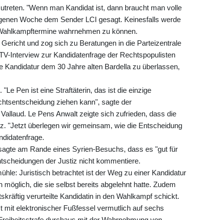
utreten. "Wenn man Kandidat ist, dann braucht man volle
angenen Woche dem Sender LCI gesagt. Keinesfalls werde
re Wahlkampftermine wahrnehmen zu können.
 Gericht und zog sich zu Beratungen in die Parteizentrale
 TV-Interview zur Kandidatenfrage der Rechtspopulisten
e Kandidatur dem 30 Jahre alten Bardella zu überlassen,
"Le Pen ist eine Straftäterin, das ist die einzige
chtsentscheidung ziehen kann", sagte der
 Vallaud. Le Pens Anwalt zeigte sich zufrieden, dass die
tanz. "Jetzt überlegen wir gemeinsam, wie die Entscheidung
andidatenfrage.
agte am Rande eines Syrien-Besuchs, dass es "gut für
ntscheidungen der Justiz nicht kommentiere.
ühle: Juristisch betrachtet ist der Weg zu einer Kandidatur
 möglich, die sie selbst bereits abgelehnt hatte. Zudem
kräftig verurteilte Kandidatin in den Wahlkampf schickt.
t mit elektronischer Fußfessel vermutlich auf sechs
r Freiheitsstrafe durchaus mit der Wahrnehmung von