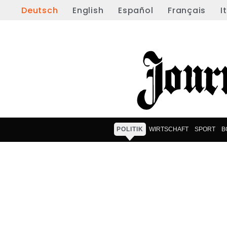
Deutsch
English
Español
Français
I
POLITIK
WIRTSCHAFT
SPORT
B