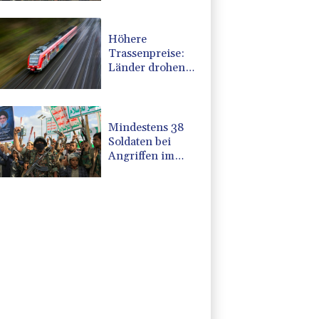
Regierung
kündigt
Vergeltung an
Höhere
Trassenpreise:
Länder drohen
mit Klage
Mindestens 38
Soldaten bei
Angriffen im
Jemen getötet -
Huthis
reklamieren
Attacke